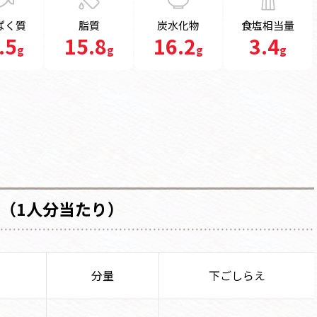
ぱく質
脂質
炭水化物
食塩相当量
.5
15.8
16.2
3.4
g
g
g
g
（1人分当たり）
分量
下ごしらえ