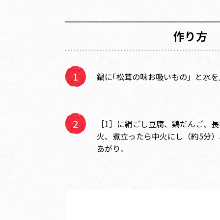
作り方
鍋に｢松茸の味お吸いもの」と水
［1］に絹ごし豆腐、鶏だんご、
火、煮立ったら中火にし（約5分
あがり。