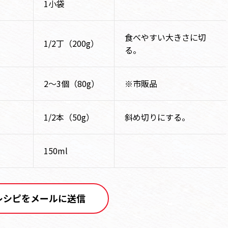
1小袋
食べやすい大きさに切
1/2丁（200g）
る。
2～3個（80g）
※市販品
1/2本（50g）
斜め切りにする。
150ml
レシピをメールに送信