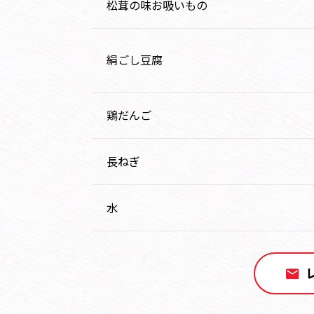
松茸の味お吸いもの
絹ごし豆腐
鶏だんご
長ねぎ
水