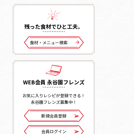
残った⾷材でひと⼯夫。
⾷材・メニュー検索
WEB会員 永谷園フレンズ
お気に入りレシピが登録できる！
永谷園フレンズ募集中！
新規会員登録
会員ログイン