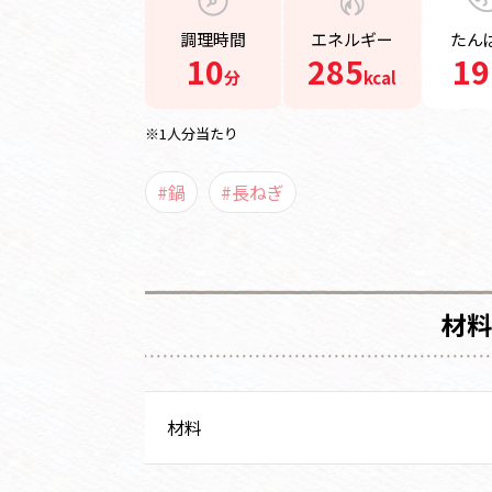
調理時間
エネルギー
たん
10
285
19
分
kcal
※1人分当たり
#鍋
#長ねぎ
材料
材料