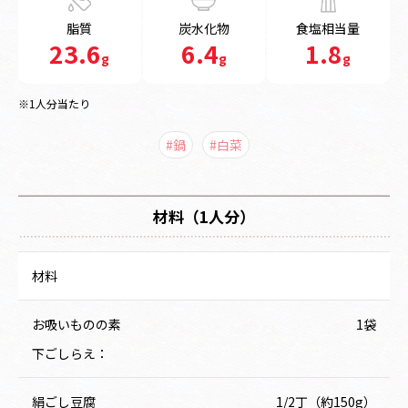
脂質
炭水化物
食塩相当量
23.6
6.4
1.8
g
g
g
※1人分当たり
#鍋
#白菜
材料（1人分）
材料
お吸いものの素
1袋
下ごしらえ：
絹ごし豆腐
1/2丁（約150g）