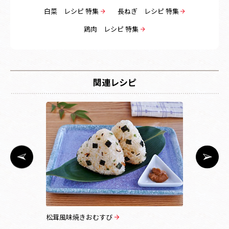
白菜 レシピ 特集
長ねぎ レシピ 特集
鶏肉 レシピ 特集
関連レシピ
松茸風味焼きおむすび
花びらはん