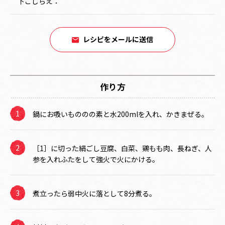
下ごしらえ：
レシピをメールに送信
作り方
鍋にお吸いもののの素と水200mlを入れ、かきまぜる。
［1］に切った絹ごし豆腐、白菜、鶏もも肉、長ねぎ、人
参を入れふたをして強火で火にかける。
煮立ったら弱中火に落として8分煮る。