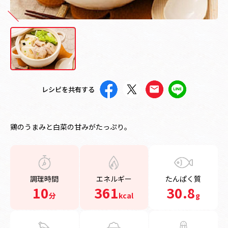
レシピを共有する
鶏のうまみと白菜の甘みがたっぷり。
調理時間
エネルギー
たんぱく質
10
361
30.8
分
kcal
g