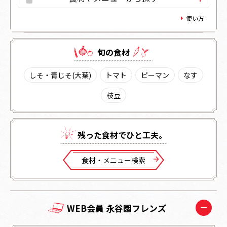
使い方
旬の⾷材
しそ・青じそ(大葉)
トマト
ピーマン
なす
枝豆
残った⾷材でひと⼯夫。
⾷材・メニュー検索
WEB会員 永谷園フレンズ