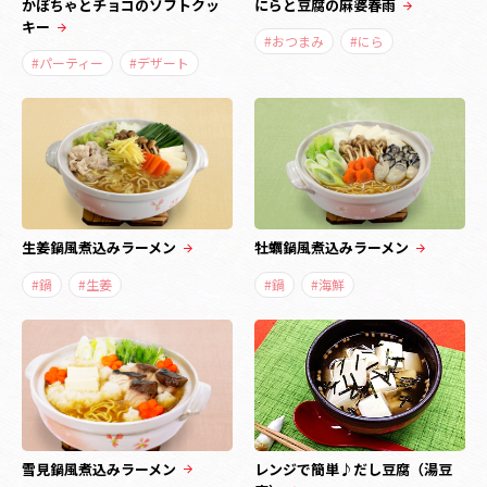
かぼちゃとチョコのソフトクッ
にらと豆腐の麻婆春雨
キー
#おつまみ
#にら
#パーティー
#デザート
生姜鍋風煮込みラーメン
牡蠣鍋風煮込みラーメン
#鍋
#生姜
#鍋
#海鮮
雪見鍋風煮込みラーメン
レンジで簡単♪だし豆腐（湯豆