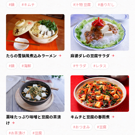
#鍋
#キムチ
#汁物 豆腐
#香りだし
たらの雪鍋風煮込みラーメン
麻婆ダレの豆腐サラダ
#鍋
#海鮮
#サラダ
#レタス
薬味たっぷり味噌と豆腐の茶漬
キムチと豆腐の春雨煮
け
#おつまみ
#豆腐
#お茶漬け
#豆腐