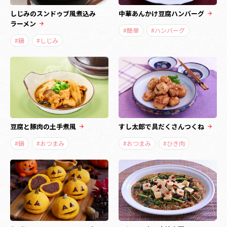
しじみのスンドゥブ風煮込み
中華あんかけ豆腐ハンバーグ
ラーメン
#簡単
#ハンバーグ
#鍋
#しじみ
豆腐と豚肉の土手煮風
すし太郎で具だくさんつくね
#鍋
#おつまみ
#おつまみ
#ひき肉