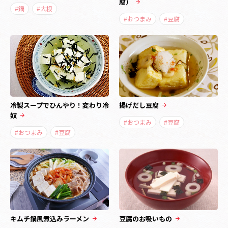
腐）
#鍋
#大根
#おつまみ
#豆腐
冷製スープでひんやり！変わり冷
揚げだし豆腐
奴
#おつまみ
#豆腐
#おつまみ
#豆腐
キムチ鍋風煮込みラーメン
豆腐のお吸いもの