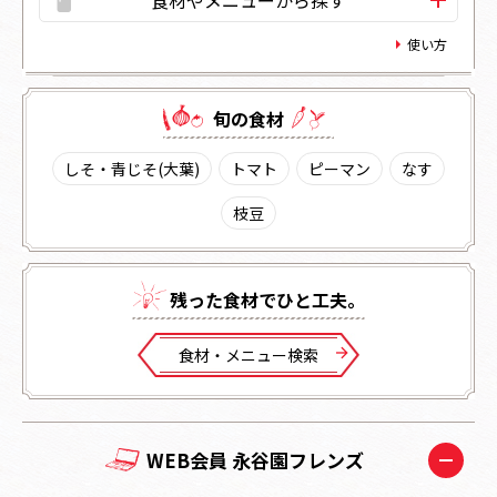
食材やメニューから探す
使い方
旬の⾷材
しそ・青じそ(大葉)
トマト
ピーマン
なす
枝豆
残った⾷材でひと⼯夫。
⾷材・メニュー検索
WEB会員 永谷園フレンズ