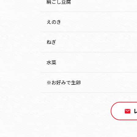
絹ごし豆腐
えのき
ねぎ
水菜
※お好みで生卵