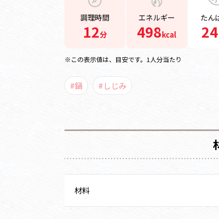
調理時間
エネルギー
たん
12
498
24
分
kcal
※この表示値は、目安です。1人分当たり
#鍋
#しじみ
材料