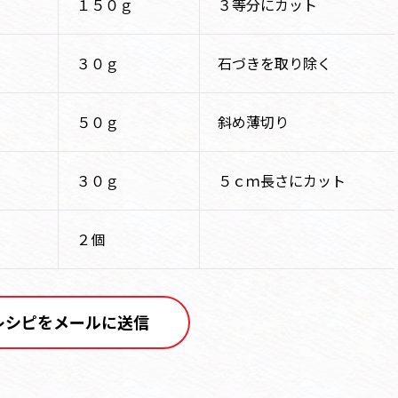
１５０ｇ
３等分にカット
３０ｇ
石づきを取り除く
５０ｇ
斜め薄切り
３０ｇ
５ｃｍ長さにカット
２個
レシピをメールに送信