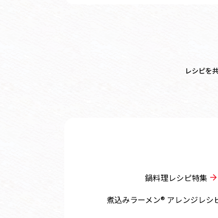
レシピを
鍋料理レシピ特集
煮込みラーメン® アレンジレシ