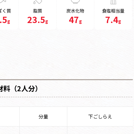
ぱく質
脂質
炭水化物
食塩相当量
.5
23.5
47
7.4
g
g
g
g
材料（2人分）
分量
下ごしらえ