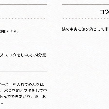
コ
鍋の中央に卵を落として半
沸騰させる。
入れてフタをし中火で4分煮
ソース」を入れてめんをほ
ぎ、水菜を加えフタをして中
煮込んでできあがり。※ お
く。