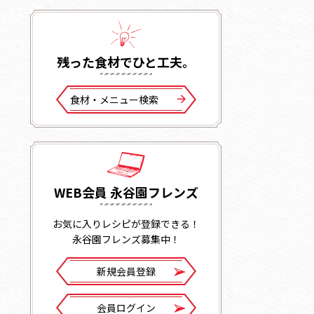
残った⾷材でひと⼯夫。
⾷材・メニュー検索
WEB会員 永谷園フレンズ
お気に入りレシピが登録できる！
永谷園フレンズ募集中！
新規会員登録
会員ログイン