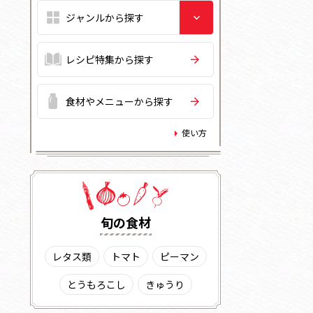
レシピ特集から探す
食材やメニューから探す
使い方
旬の⾷材
レタス類
トマト
ピーマン
とうもろこし
きゅうり