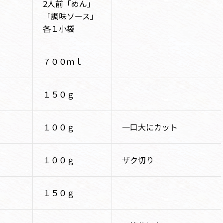
2人前「めん」
「調味ソース」
各１小袋
７００ｍｌ
１５０ｇ
１００ｇ
一口大にカット
１００ｇ
ザク切り
１５０ｇ