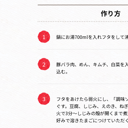
作り方
鍋にお湯700mlを入れフタをして
豚バラ肉、めん、キムチ、白菜を
込む。
フタをあけたら弱火にし、「調味
ぐす。豆腐、しじみ、えのき、ね
火で3分～しじみの殻が開くまで
好みで溶きたまごにつけていただ