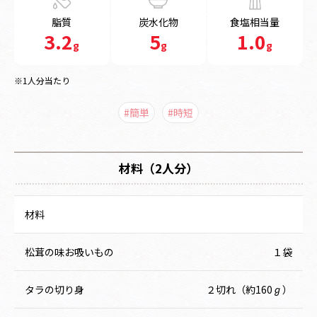
脂質
炭水化物
食塩相当量
3.2
5
1.0
g
g
g
※1人分当たり
#簡単
#時短
材料（2人分）
材料
松茸の味お吸いもの
１袋
タラの切り身
２切れ（約160ℊ）