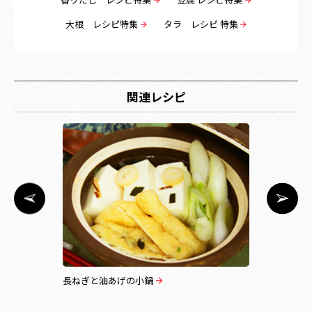
大根 レシピ特集
タラ レシピ 特集
関連レシピ
風
長ねぎと油あげの小鍋
茶碗蒸し