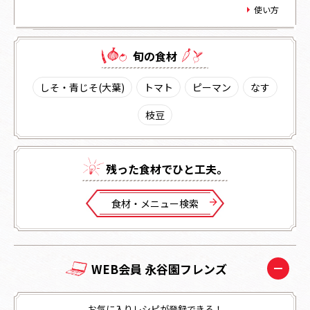
使い方
旬の⾷材
しそ・青じそ(大葉)
トマト
ピーマン
なす
枝豆
残った⾷材でひと⼯夫。
⾷材・メニュー検索
WEB会員 永谷園フレンズ
お気に入りレシピが登録できる！