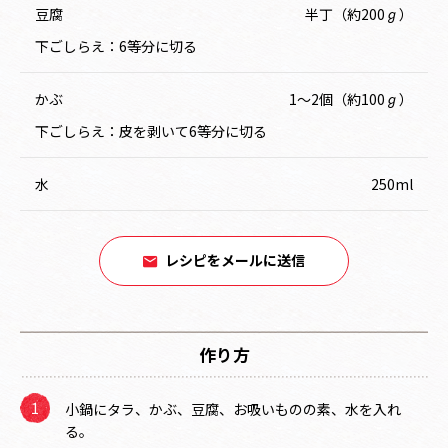
豆腐
半丁（約200ℊ）
下ごしらえ：6等分に切る
かぶ
1～2個（約100ℊ）
下ごしらえ：皮を剥いて6等分に切る
水
250ml
レシピをメールに送信
作り方
小鍋にタラ、かぶ、豆腐、お吸いものの素、水を入れ
る。