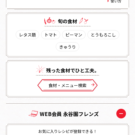
使い方
旬の⾷材
レタス類
トマト
ピーマン
とうもろこし
きゅうり
残った⾷材でひと⼯夫。
⾷材・メニュー検索
WEB会員 永谷園フレンズ
お気に入りレシピが登録できる！