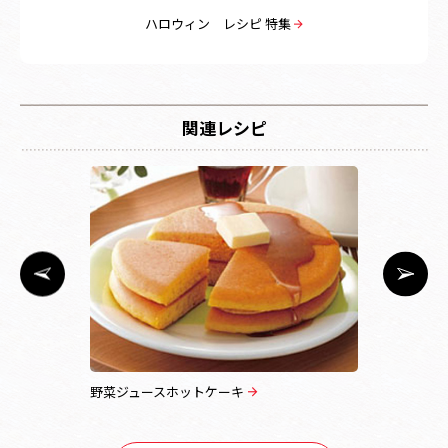
ハロウィン レシピ 特集
関連レシピ
野菜ジュースホットケーキ
いちごクリ