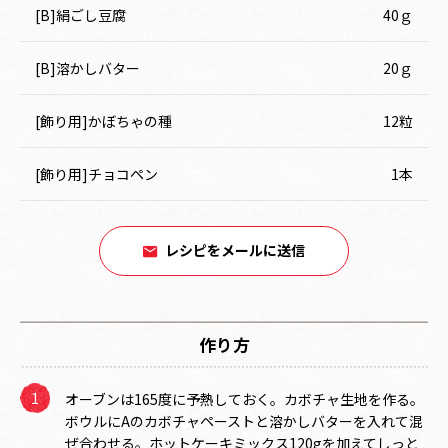
[B]絹ごし豆腐
40ｇ
[B]溶かしバター
20ｇ
[飾り用]かぼちゃの種
12粒
[飾り用]チョコペン
1本
レシピをメールに送信
作り方
オーブンは165度に予熱しておく。カボチャ生地を作る。
ボウルにAのカボチャペーストと溶かしバターを入れて混
ぜ合わせる。ホットケーキミックス120gを加えてしっと