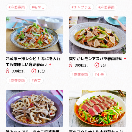
#麻婆春雨
#もやし
#チャプチェ
#麻婆春雨
冷蔵庫一掃レシピ！ なにを入れ
爽やかレモンアスパラ春雨炒め
ても美味しい麻婆春雨♪
309kcal
9分
330kcal
10分
#麻婆春雨
#中辛
#麻婆春雨
#白菜
旨みたっぷり きのこ麻婆春雨
夏のスタミナ！牛肉野菜たっぷ