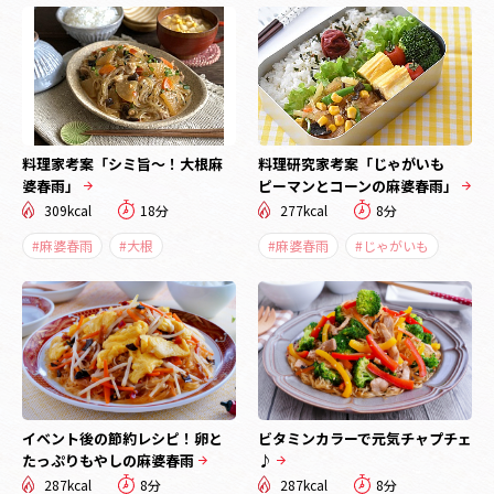
料理家考案「シミ旨～！大根麻
料理研究家考案「じゃがいも
婆春雨」
ピーマンとコーンの麻婆春雨」
309kcal
18分
277kcal
8分
#麻婆春雨
#大根
#麻婆春雨
#じゃがいも
イベント後の節約レシピ！卵と
ビタミンカラーで元気チャプチェ
たっぷりもやしの麻婆春雨
♪
287kcal
8分
287kcal
8分