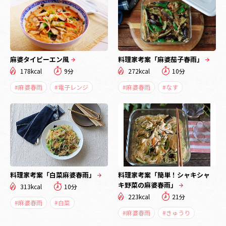
麻婆タイピーエン風
料理家考案「麻婆茄子春雨」
178kcal
9分
272kcal
10分
#麻婆春雨
#電子レンジ
#麻婆春雨
#なす
料理家考案「白菜麻婆春雨」
料理家考案「簡単！シャキシャ
キ野菜の麻婆春雨」
313kcal
10分
223kcal
21分
#麻婆春雨
#白菜
#麻婆春雨
#きゅうり