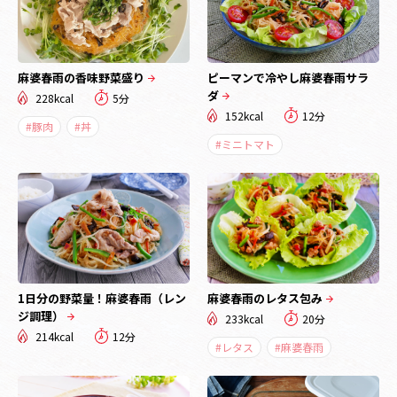
麻婆春雨の香味野菜盛り
ピーマンで冷やし麻婆春雨サラ
ダ
228kcal
5分
152kcal
12分
#豚肉
#丼
#ミニトマト
1日分の野菜量！麻婆春雨（レン
麻婆春雨のレタス包み
ジ調理）
233kcal
20分
214kcal
12分
#レタス
#麻婆春雨