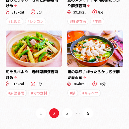
炒め
り麻婆春雨
313kcal
9分
391kcal
8分
#しめじ
#レンコン
#麻婆春雨
#牛肉
旬を食べよう！春野菜麻婆春雨
鍋の季節♪ほったらかし餃子麻
炒め
婆春雨鍋
316kcal
9分
364kcal
10分
#麻婆春雨
#旬の食材
#鍋
#キャベツ
1
2
3
…
5