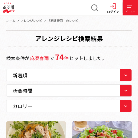
ログイン
メニュー
ホーム
アレンジレシピ
「麻婆春雨」のレシピ
アレンジレシピ検索結果
74
検索条件が
麻婆春雨
で
件
ヒットしました。