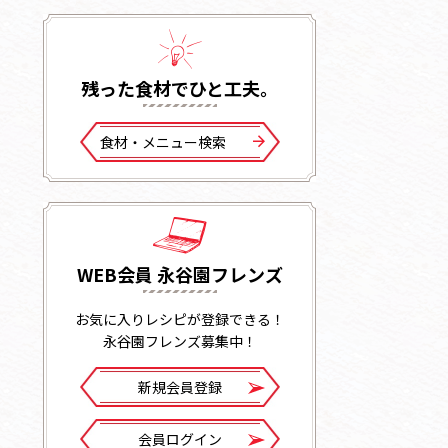
残った⾷材でひと⼯夫。
⾷材・メニュー検索
WEB会員 永谷園フレンズ
お気に入りレシピが登録できる！
永谷園フレンズ募集中！
新規会員登録
会員ログイン