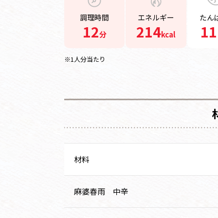
調理時間
エネルギー
たん
12
214
11
分
kcal
※1人分当たり
材料
麻婆春雨 中辛