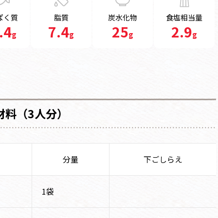
ぱく質
脂質
炭水化物
食塩相当量
.4
7.4
25
2.9
g
g
g
g
材料（3人分）
分量
下ごしらえ
1袋