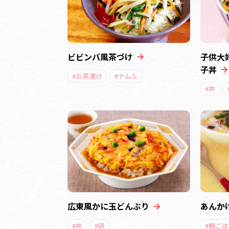
ビビンバ風茶づけ
子供大
子丼
#お茶漬け
#ナムル
#丼
広東風かに玉どんぶり
あんか
#丼
#卵
#朝ごは