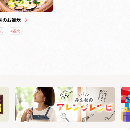
味のお雑炊
ん
#雑炊