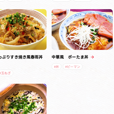
っぷりすき焼き風春雨丼
中華風 ポーたま丼
#丼
#ピーマン
#玉ねぎ