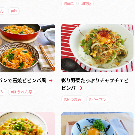
#簡単
#時短
ん
#卵
パンで石焼ビビンバ風
彩り野菜たっぷりチャプチェビ
ビンバ
み
#ほうれん草
#おつまみ
#ピーマン