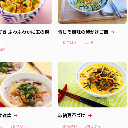
好き ふわふわかに玉の親
青じそ風味の卵かけご飯
#朝ごはん
#大葉
#卵
け雑炊
卵納豆茶づけ
ん
#あさり
#お茶漬け
#朝ごはん