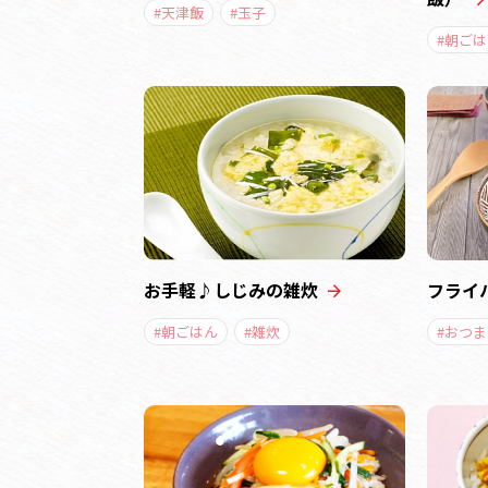
#天津飯
#玉子
#朝ごは
お手軽♪しじみの雑炊
フライ
#朝ごはん
#雑炊
#おつま