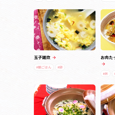
玉子雑炊
お肉た
#朝ごはん
#卵
#丼