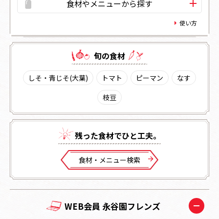
食材やメニューから探す
使い方
旬の⾷材
しそ・青じそ(大葉)
トマト
ピーマン
なす
枝豆
残った⾷材でひと⼯夫。
⾷材・メニュー検索
WEB会員 永谷園フレンズ