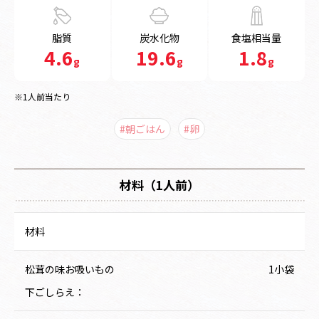
脂質
炭水化物
食塩相当量
4.6
19.6
1.8
g
g
g
※1人前当たり
#朝ごはん
#卵
材料（1人前）
材料
松茸の味お吸いもの
1小袋
下ごしらえ：