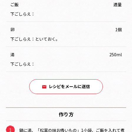
ご飯
適量
下ごしらえ：
卵
1個
下ごしらえ：といておく。
湯
250ml
下ごしらえ：
レシピをメールに送信
作り方
鍋に湯、「松茸の味お吸いもの」1小袋、ご飯を入れて煮