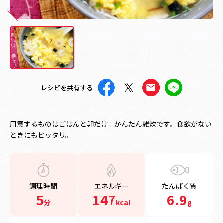
レシピを共有する
用意するものはごはんと卵だけ！かんたん雑炊です。食欲がない
ときにもピッタリ。
調理時間
エネルギー
たんぱく質
5
147
6.9
分
kcal
g