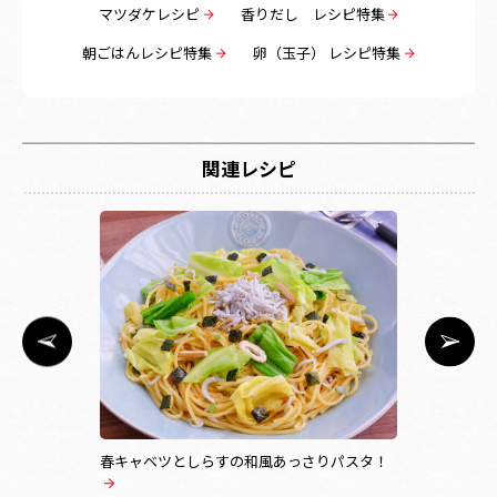
マツダケレシピ
香りだし レシピ特集
朝ごはんレシピ特集
卵（玉子） レシピ特集
関連レシピ
春キャベツとしらすの和風あっさりパスタ！
松茸風味の