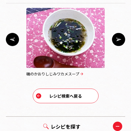
磯のかおりしじみワカメスープ
簡単しじみ
レシピ検索へ戻る
レシピを探す