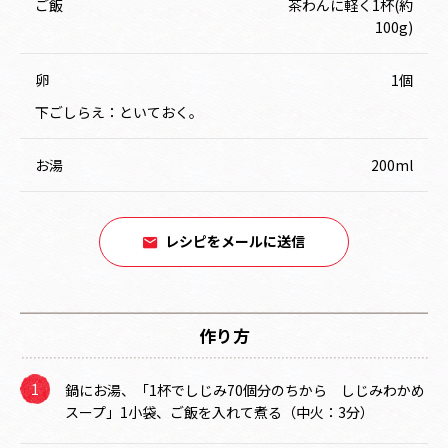
ご飯
茶わんに軽く1杯(約
100g)
卵
1個
下ごしらえ：といておく。
お湯
200ml
レシピをメールに送信
作り方
鍋にお湯、「1杯でしじみ70個分のちから しじみわかめ
スープ」1小袋、ご飯を入れて煮る（中火：3分）