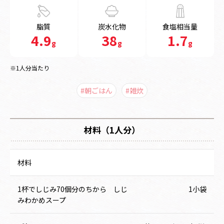
脂質
炭水化物
食塩相当量
4.9
38
1.7
g
g
g
※1人分当たり
#朝ごはん
#雑炊
材料（1人分）
材料
1杯でしじみ70個分のちから しじ
1小袋
みわかめスープ