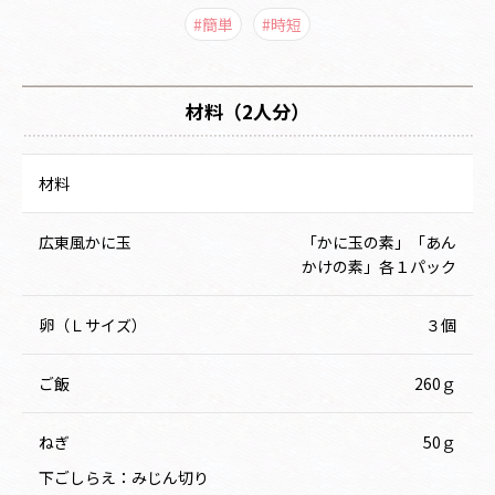
#簡単
#時短
材料（2人分）
材料
広東風かに玉
「かに玉の素」「あん
かけの素」各１パック
卵（Ｌサイズ）
３個
ご飯
260ｇ
ねぎ
50ｇ
下ごしらえ：みじん切り