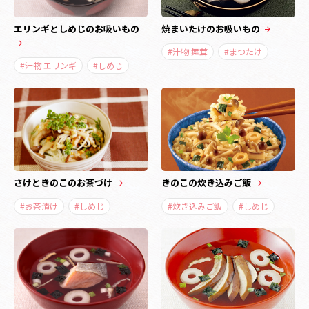
エリンギとしめじのお吸いもの
焼まいたけのお吸いもの
#汁物 舞茸
#まつたけ
#汁物 エリンギ
#しめじ
さけときのこのお茶づけ
きのこの炊き込みご飯
#お茶漬け
#しめじ
#炊き込みご飯
#しめじ