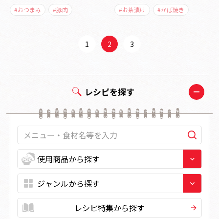
#おつまみ
#豚肉
#お茶漬け
#かば焼き
1
2
3
レシピを探す
レシピ特集から探す