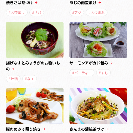
焼きさば茶づけ
あじの南蛮漬け
#お茶漬け
#サバ
#アジ
#おつまみ
揚げなすとみょうがのお吸いも
サーモンアボカド包み
の
#パーティー
#すし
#汁物
#なす
豚肉のみそ照り焼き
さんまの蒲焼茶づけ