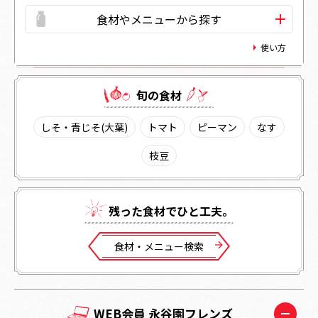
食材やメニューから探す
使い方
旬の⾷材
しそ・青じそ(大葉)
トマト
ピーマン
なす
枝豆
残った⾷材でひと⼯夫。
⾷材・メニュー検索
WEB会員 永谷園フレンズ