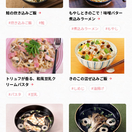
鮭の炊き込みご飯
もやしときのこで！味噌バター
煮込みラーメン
#炊き込みご飯
#鮭
#煮込みラーメン
#もやし
トリュフが香る、和風豆乳ク
きのこの混ぜ込みご飯
リームパスタ
#しめじ
#油揚げ
#パスタ
#豆乳