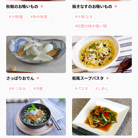
秋鮭のお吸いもの
焼きなすのお吸いもの
#汁物 鮭
#秋の味覚
#汁物 なす
#松茸の味お吸い物
さっぱりおでん
和風スープパスタ
#おつまみ
#大根
#パスタ
#しめじ