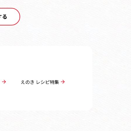
する
集
えのき レシピ特集