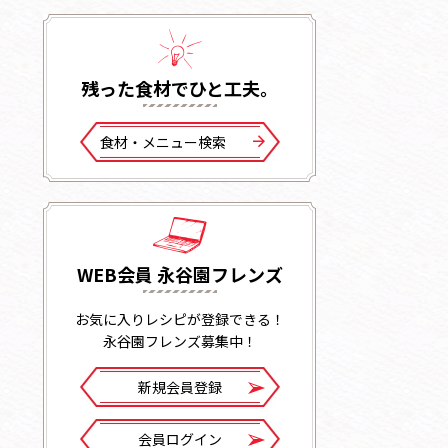
残った⾷材でひと⼯夫。
⾷材・メニュー検索
WEB会員 永谷園フレンズ
お気に入りレシピが登録できる！
永谷園フレンズ募集中！
新規会員登録
会員ログイン