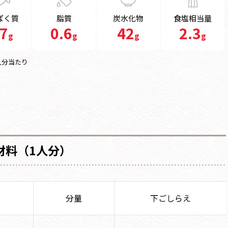
ぱく質
脂質
炭水化物
食塩相当量
.7
0.6
42
2.3
g
g
g
g
人分当たり
材料（1人分）
分量
下ごしらえ