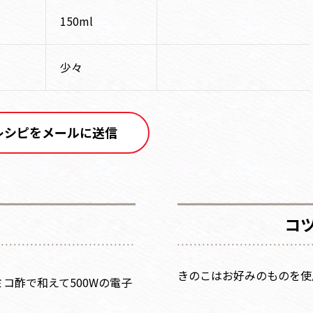
150ml
少々
レシピをメールに送信
コ
きのこはお好みのものを使
コ酢で和えて500Wの電子