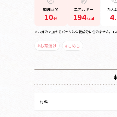
調理時間
エネルギー
たん
10
194
4
分
kcal
※お好みで加えるパセリは栄養成分に含みません。1
#お茶漬け
#しめじ
材料