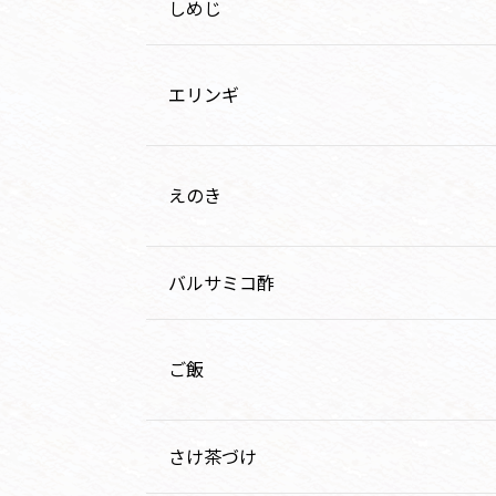
しめじ
エリンギ
えのき
バルサミコ酢
ご飯
さけ茶づけ