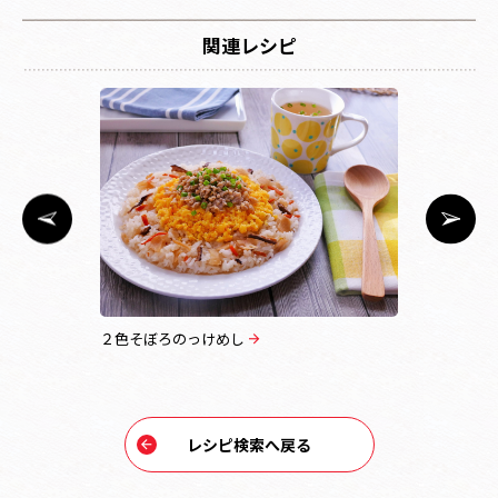
関連レシピ
司【キッ
２色そぼろのっけめし
すし太郎で
レシピ検索へ戻る