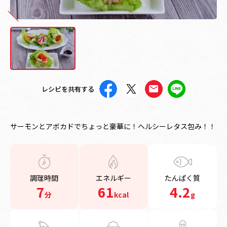
レシピを共有する
サーモンとアボカドでちょっと豪華に！ヘルシーレタス包み！！
調理時間
エネルギー
たんぱく質
7
61
4.2
分
kcal
g