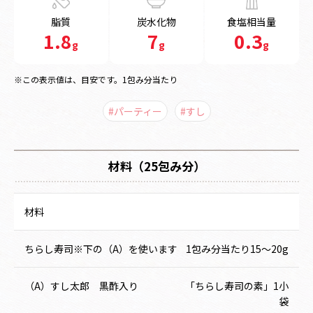
脂質
炭水化物
食塩相当量
1.8
7
0.3
g
g
g
※この表示値は、目安です。1包み分当たり
#パーティー
#すし
材料（25包み分）
材料
ちらし寿司※下の（A）を使います
1包み分当たり15～20g
（A）すし太郎 黒酢入り
「ちらし寿司の素」1小
袋