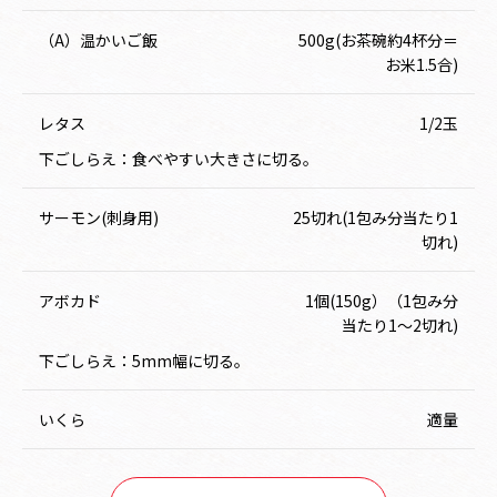
（A）温かいご飯
500g(お茶碗約4杯分＝
お米1.5合)
レタス
1/2玉
下ごしらえ：食べやすい大きさに切る。
サーモン(刺身用)
25切れ(1包み分当たり1
切れ)
アボカド
1個(150g）（1包み分
当たり1～2切れ)
下ごしらえ：5mm幅に切る。
いくら
適量