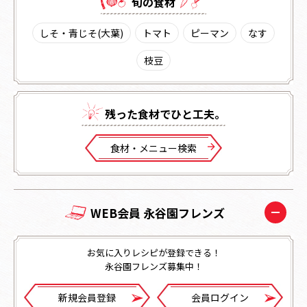
旬の⾷材
しそ・青じそ(大葉)
トマト
ピーマン
なす
枝豆
残った⾷材でひと⼯夫。
⾷材・メニュー検索
WEB会員 永谷園フレンズ
お気に入りレシピが登録できる！
永谷園フレンズ募集中！
新規会員登録
会員ログイン