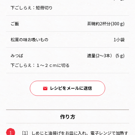
下ごしらえ：短冊切り
ご飯
茶碗約2杯分(300 g)
松茸の味お吸いもの
1小袋
みつば
適量(2～3本） (5 g)
下ごしらえ：１～２ｃｍに切る
レシピをメールに送信
作り方
［1］ しめじと油揚げをお皿に入れ、電子レンジで加熱す