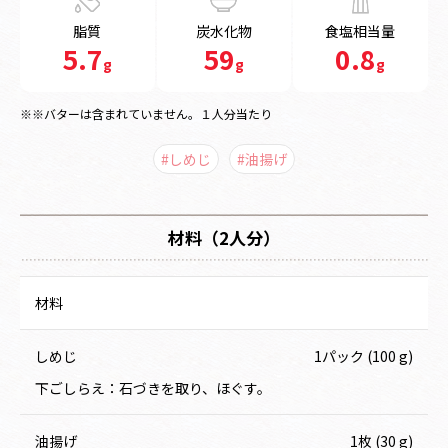
脂質
炭水化物
食塩相当量
5.7
59
0.8
g
g
g
※※バターは含まれていません。１人分当たり
#しめじ
#油揚げ
材料（2人分）
材料
しめじ
1パック (100 g)
下ごしらえ：石づきを取り、ほぐす。
油揚げ
1枚 (30 g)