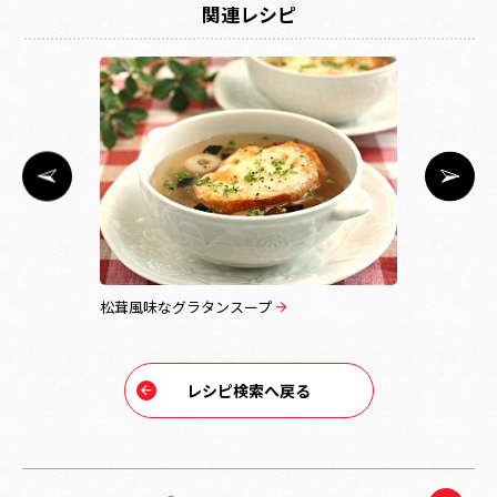
関連レシピ
松茸風味なグラタンスープ
焼おにぎり
レシピ検索へ戻る