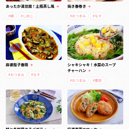
あったか湯豆腐！土瓶蒸し風
焼き春巻き
#鍋
#しめじ
#おつまみ
#なす
麻婆茄子春雨
シャキシャキ！水菜のスープ
チャーハン
#おつまみ
#なす
#おつまみ
#銀杏