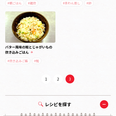
#朝ごはん
#雑炊
#茶わん蒸し
#卵
バター風味の鮭とじゃがいもの
炊き込みごはん
#炊き込みご飯
#鮭
1
2
3
レシピを探す