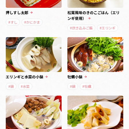
押しすし太郎
松茸風味のきのこごはん（エリ
ンギ使用）
#すし
#かにかま
#炊き込みご飯
#エリンギ
エリンギと水菜の小鍋
牡蠣小鍋
#鍋
#水菜
#鍋
#牡蠣