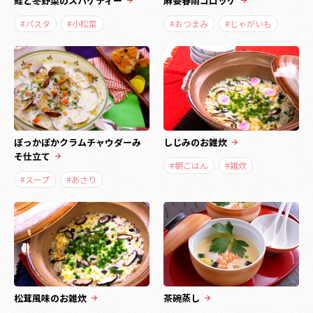
鮭と冬野菜のスパゲティー
麻婆春雨コロッケ
#パスタ
#小松菜
#おつまみ
#じゃがいも
ぽっかぽかクラムチャウダーみ
しじみのお雑炊
そ仕立て
#朝ごはん
#雑炊
#スープ
#あさり
松茸風味のお雑炊
茶碗蒸し