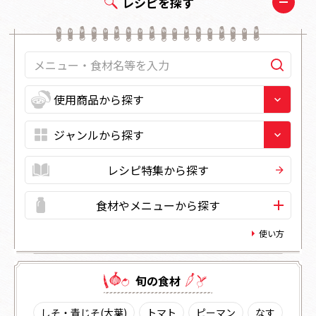
レシピを探す
レシピ特集から探す
食材やメニューから探す
使い方
旬の⾷材
しそ・青じそ(大葉)
トマト
ピーマン
なす