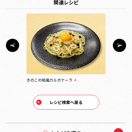
関連レシピ
きのこの和風カルボナーラ
ぶりと大根
レシピ検索へ戻る