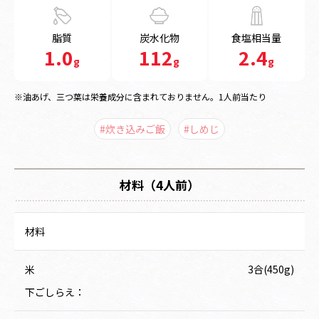
脂質
炭水化物
食塩相当量
1.0
112
2.4
g
g
g
※油あげ、三つ葉は栄養成分に含まれておりません。1人前当たり
#炊き込みご飯
#しめじ
材料（4人前）
材料
米
3合(450g)
下ごしらえ：