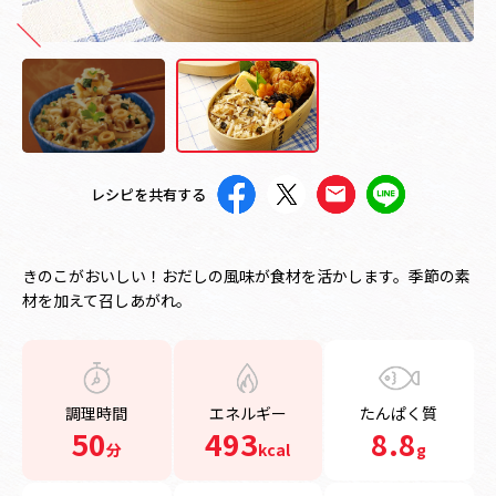
レシピを共有する
きのこがおいしい！おだしの風味が食材を活かします。季節の素
材を加えて召しあがれ。
調理時間
エネルギー
たんぱく質
50
493
8.8
分
kcal
g