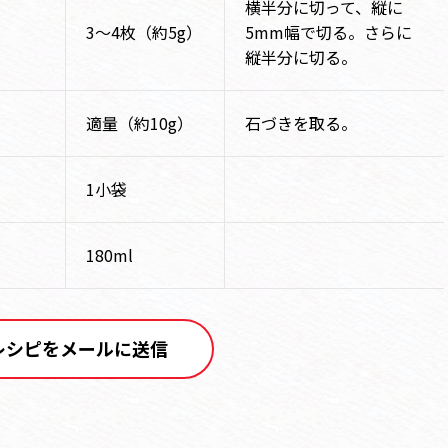
横半分に切って、縦に
3～4枚（約5g）
5mm幅で切る。さらに
縦半分に切る。
適量（約10g）
石づきを取る。
1小袋
180ml
レシピをメールに送信