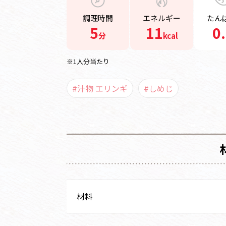
調理時間
エネルギー
たん
5
11
0
分
kcal
※1人分当たり
#汁物 エリンギ
#しめじ
材料