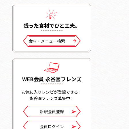
残った⾷材でひと⼯夫。
⾷材・メニュー検索
WEB会員 永谷園フレンズ
お気に入りレシピが登録できる！
永谷園フレンズ募集中！
新規会員登録
会員ログイン