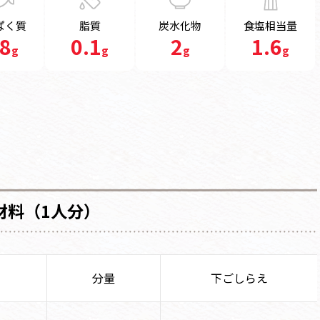
ぱく質
脂質
炭水化物
食塩相当量
.8
0.1
2
1.6
g
g
g
g
材料（1人分）
分量
下ごしらえ