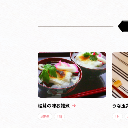
松茸の味お雑煮
うな玉
#雑煮
#餅
#丼