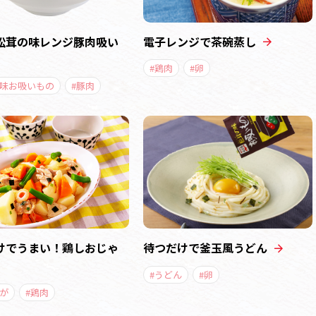
松茸の味レンジ豚肉吸い
電子レンジで茶碗蒸し
#鶏肉
#卵
の味お吸いもの
#豚肉
けでうまい！鶏しおじゃ
待つだけで釜玉風うどん
#うどん
#卵
が
#鶏肉