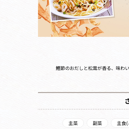
鰹節のおだしと松茸が香る、味わ
主菜
副菜
主食(