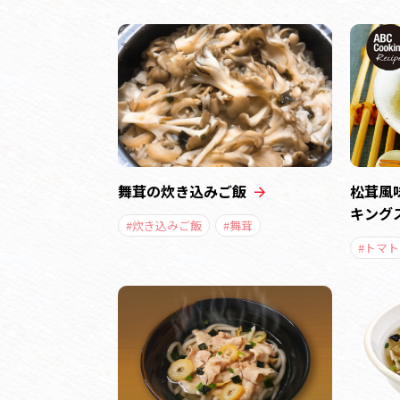
舞茸の炊き込みご飯
松茸風
キング
#炊き込みご飯
#舞茸
#トマト