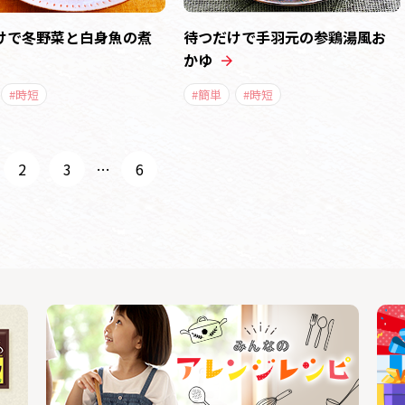
けで冬野菜と白身魚の煮
待つだけで手羽元の参鶏湯風お
かゆ
#時短
#簡単
#時短
2
3
…
6