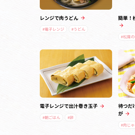
レンジで肉うどん
簡単！
#電子レンジ
#うどん
#松茸
電子レンジで出汁巻き玉子
待つだ
が
#朝ごはん
#卵
#肉じゃ