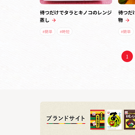
待つだけでタラとキノコのレンジ
待つだ
蒸し
物
#簡単
#時短
#簡単
1