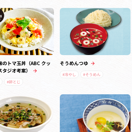
味のトマ玉丼（ABC クッ
そうめんつゆ
スタジオ考案）
#冷やし
#そうめん
#卵とじ