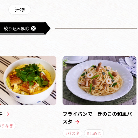
汁物
絞り込み解除
丼
フライパンで きのこの和風パ
スタ
#うなぎ
#パスタ
#しめじ