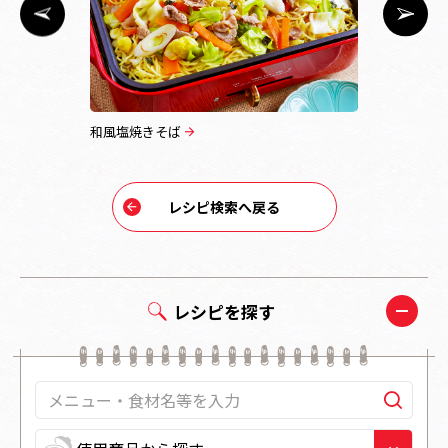
り煮
和風塩焼きそば
かに風味か
レシピ検索へ戻る
レシピを探す