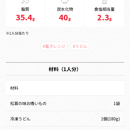
脂質
炭水化物
食塩相当量
35.4
40
2.3
g
g
g
※1人分当たり
#電子レンジ
#うどん
材料（1人分）
材料
松茸の味お吸いもの
1袋
冷凍うどん
1個(180g)