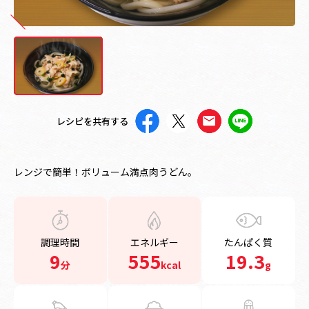
レシピを共有する
レンジで簡単！ボリューム満点肉うどん。
調理時間
エネルギー
たんぱく質
9
555
19.3
分
kcal
g