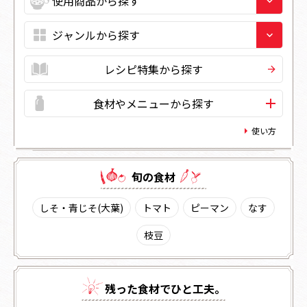
レシピ特集から探す
食材やメニューから探す
使い方
旬の⾷材
しそ・青じそ(大葉)
トマト
ピーマン
なす
枝豆
残った⾷材でひと⼯夫。