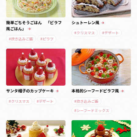
簡単ごちそうごはん 「ピラフ
シュトーレン風
風ごはん」
#クリスマス
#デザート
#炊き込みご飯
#ピラフ
サンタ帽子のカップケーキ
本格的シーフードピラフ風
#クリスマス
#デザート
#炊き込みご飯
#シーフードミックス