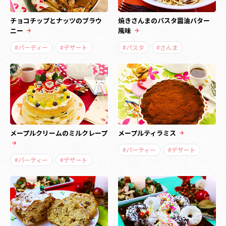
チョコチップとナッツのブラウ
焼きさんまのパスタ醤油バター
ニー
風味
#パーティー
#デザート
#パスタ
#さんま
メープルクリームのミルクレープ
メープルティラミス
#パーティー
#デザート
#パーティー
#デザート