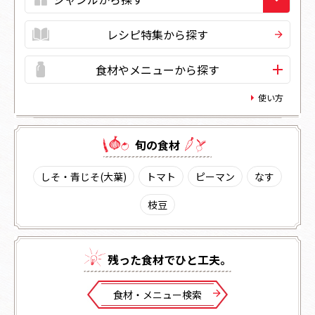
レシピ特集から探す
食材やメニューから探す
使い方
旬の⾷材
しそ・青じそ(大葉)
トマト
ピーマン
なす
枝豆
残った⾷材でひと⼯夫。
⾷材・メニュー検索