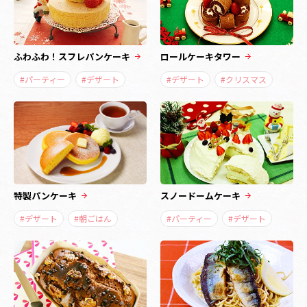
ふわふわ！スフレパンケーキ
ロールケーキタワー
#パーティー
#デザート
#デザート
#クリスマス
特製パンケーキ
スノードームケーキ
#デザート
#朝ごはん
#パーティー
#デザート