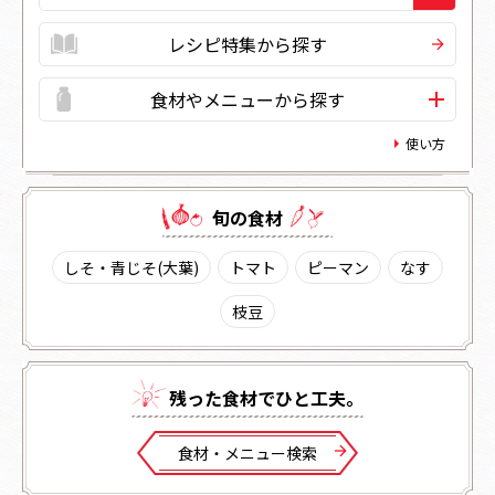
レシピ特集から探す
食材やメニューから探す
使い方
旬の⾷材
しそ・青じそ(大葉)
トマト
ピーマン
なす
枝豆
残った⾷材でひと⼯夫。
⾷材・メニュー検索