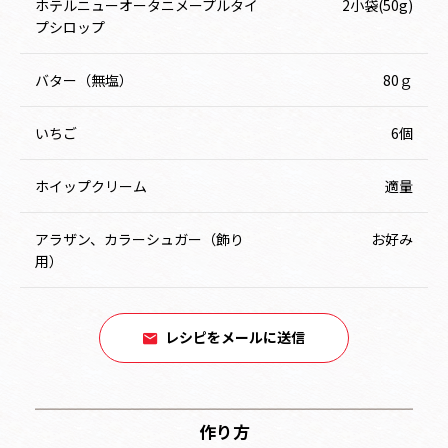
ホテルニューオータニメープルタイ
2小袋(50g)
プシロップ
バター（無塩）
80ｇ
いちご
6個
ホイップクリーム
適量
アラザン、カラーシュガー（飾り
お好み
用）
レシピをメールに送信
作り方