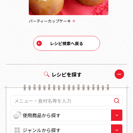
パーティーカップケーキ
プチホット
レシピ検索へ戻る
レシピを探す