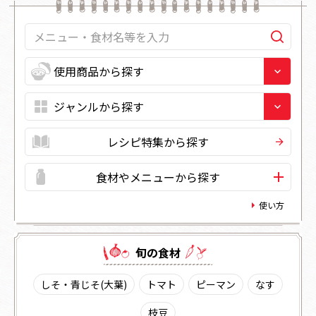
レシピ特集から探す
食材やメニューから探す
使い方
旬の⾷材
しそ・青じそ(大葉)
トマト
ピーマン
なす
枝豆