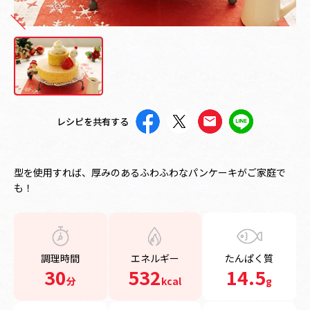
レシピを共有する
型を使用すれば、厚みのあるふわふわなパンケーキがご家庭で
も！
調理時間
エネルギー
たんぱく質
30
532
14.5
分
kcal
g