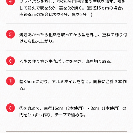
フライパンを熱し、型の6分目程度まで生地を流す。蓋を
して弱火で表を6分、裏を3分焼く。(直径16ｃｍの場合。
直径8cmの場合は表を4分、裏を2分。)
焼きあがったら粗熱を取ってから型を外し、重ねて飾り付
けたら出来上がり。
＜型の作り方＞牛乳パックを開き、底を切り取る。
幅3.5cmに切り、アルミホイルを巻く。同様に合計３本作
る。
⑦を丸めて、直径16cm（2本使用）・8cm（1本使用）の
円を1つずつ作り、テープで留める。