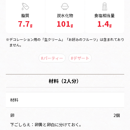
脂質
炭水化物
食塩相当量
7.7
101
1.4
g
g
g
※デコレーション用の「生クリーム」「お好みのフルーツ」は含まれており
ません。
#パーティー
#デザート
材料（2人分）
材料
卵
2個
下ごしらえ：卵黄と卵白に分けておく。