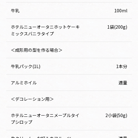
牛乳
100ml
ホテルニューオータニホットケーキ
1袋(200g)
ミックスバニラタイプ
＜成形用の型を作る場合＞
牛乳パック(1L)
1本分
アルミホイル
適量
＜デコレーション用＞
ホテルニューオータニメープルタイ
2小袋(50g)
プシロップ