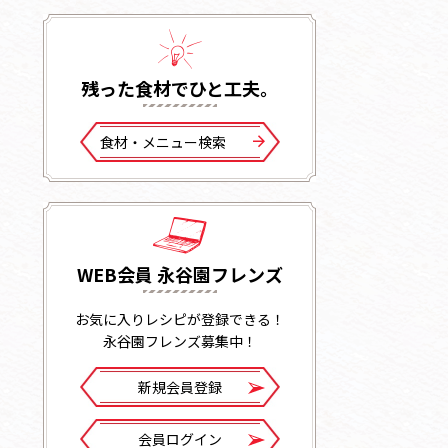
残った⾷材でひと⼯夫。
⾷材・メニュー検索
WEB会員 永谷園フレンズ
お気に入りレシピが登録できる！
永谷園フレンズ募集中！
新規会員登録
会員ログイン