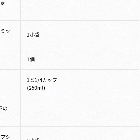
いま
キミッ
1小袋
1個
1と1/4カップ
(250ml)
下の
イプシ