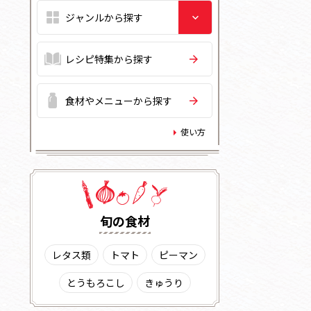
レシピ特集から探す
食材やメニューから探す
使い方
旬の⾷材
レタス類
トマト
ピーマン
とうもろこし
きゅうり