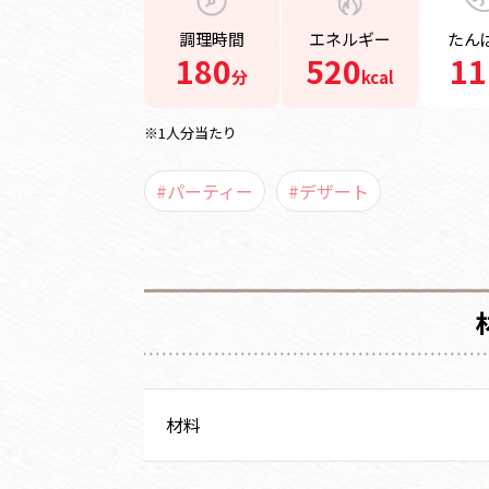
調理時間
エネルギー
たん
180
520
11
分
kcal
※1人分当たり
#パーティー
#デザート
材料