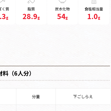
ぱく質
脂質
炭水化物
食塩相当量
.3
28.9
54
1.0
g
g
g
g
材料（6人分）
分量
下ごしらえ