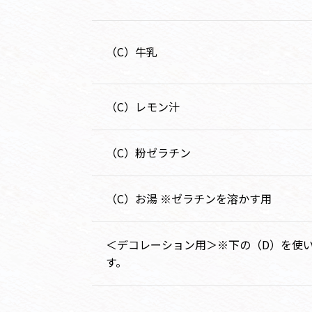
（C）牛乳
（C）レモン汁
（C）粉ゼラチン
（C）お湯 ※ゼラチンを溶かす用
＜デコレーション用＞※下の（D）を使
す。