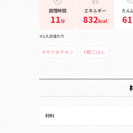
調理時間
エネルギー
たん
11
832
61
分
kcal
※1人分当たり
#サラダチキン
#朝ごはん
材料