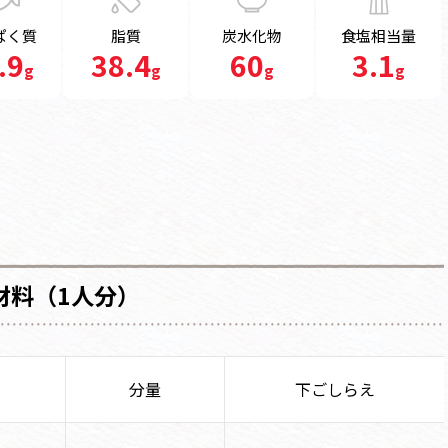
ぱく質
脂質
炭水化物
食塩相当量
.9
38.4
60
3.1
g
g
g
g
材料（1人分）
分量
下ごしらえ