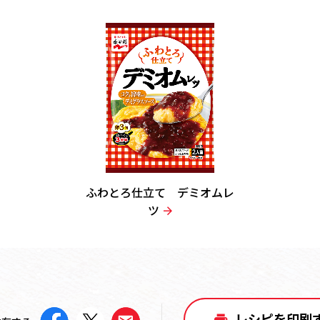
ふわとろ仕立て デミオムレ
ツ
レシピを印刷