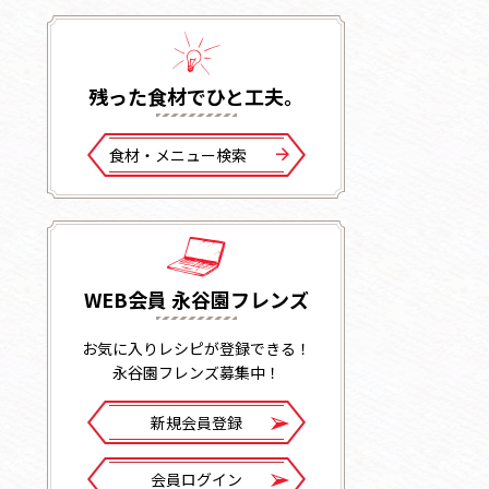
残った⾷材でひと⼯夫。
⾷材・メニュー検索
WEB会員 永谷園フレンズ
お気に入りレシピが登録できる！
永谷園フレンズ募集中！
新規会員登録
会員ログイン