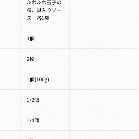
ふわふわ玉子の
粉、具入りソー
ス 各1袋
3個
2枚
1個(100g)
1/2個
1/4個