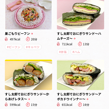
巣ごもりビーフン
すし太郎でおにぎりサンド～ハ
ムチーズ～
497kcal
20分
711kcal
13分
#ビーフン
#キャベツ
#弁当
#ハム
すし太郎でおにぎりサンド～か
すし太郎でおにぎりサンド～ア
らあげレタス～
ボカドウインナー～
599kcal
15分
651kcal
16分