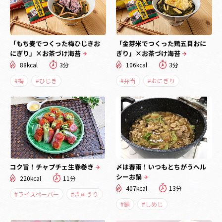
「もち麦でつくった梅ひじきお
「金芽米でつくった鶏五目おに
にぎり」×お茶づけ海苔
ぎり」×お茶づけ海苔
88kcal
3分
106kcal
3分
#梅
#ひじき
#弁当
#おにぎり
コク旨！チャプチェ生春巻き
〆は春雨！いつもとちがうヘル
シーお鍋
220kcal
11分
407kcal
13分
#ライスペーパー
#きゅうり
#鍋
#しめじ