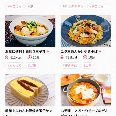
#朝ごはん
#卵
#サラダチキン
#朝ごはん
お昼に便利！肉炒り玉子丼
ニラ玉あんかけやきそば
611kcal
10分
785kcal
18分
#どんぶり
#ご飯
#焼きそば
#ニラ
簡単♪ふわふわ厚焼き玉子サン
お手軽 ！とろ～りチーズのデミ
ド
グラスリゾット