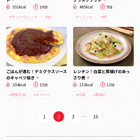
551kcal
10分
485kcal
9分
#サンドウィッチ
#卵
#リゾット
#卵
ごはんが進む！デミグラスソース
レンチン！白菜と厚揚げのあっ
のキャベツ焼き
さり煮
334kcal
15分
153kcal
12分
#野菜炒め
#キャベツ
#白菜
#厚揚げ
1
2
3
…
15