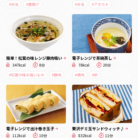
#弁当
#唐揚げ
#弁当
#アボカド
簡単！松茸の味レンジ豚肉吸い
電子レンジで茶碗蒸し
347kcal
8分
78kcal
20分
#松茸の味お吸いもの
#豚肉
#鶏肉
#卵
電子レンジで出汁巻き玉子
贅沢デミ玉サンドウィッチ♪
112kcal
10分
832kcal
11分