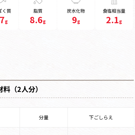
ぱく質
脂質
炭水化物
食塩相当量
.7
8.6
9
2.1
g
g
g
g
材料（2人分）
分量
下ごしらえ