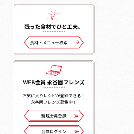
残った⾷材でひと⼯夫。
⾷材・メニュー検索
WEB会員 永谷園フレンズ
お気に入りレシピが登録できる！
永谷園フレンズ募集中！
新規会員登録
会員ログイン