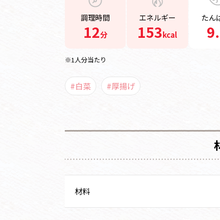
調理時間
エネルギー
たん
12
153
9
分
kcal
※1人分当たり
#白菜
#厚揚げ
材料