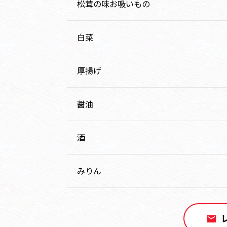
松茸の味お吸いもの
白菜
厚揚げ
醤油
酒
みりん