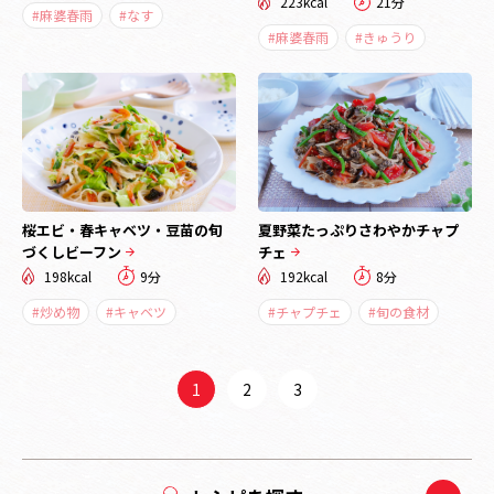
223kcal
21分
#麻婆春雨
#なす
#麻婆春雨
#きゅうり
桜エビ・春キャベツ・豆苗の旬
夏野菜たっぷりさわやかチャプ
づくしビーフン
チェ
198kcal
9分
192kcal
8分
#炒め物
#キャベツ
#チャプチェ
#旬の食材
1
2
3