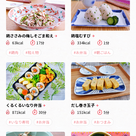
鶏ささみの梅しそごま和え
鶏塩むすび
63kcal
17分
334kcal
1分
#鶏肉
#和え物
#お弁当
#朝ごはん
くるくるいなり弁当
だし巻き玉子
871kcal
30分
151kcal
5分
#いなり寿司
#お弁当
#お弁当
#おつまみ