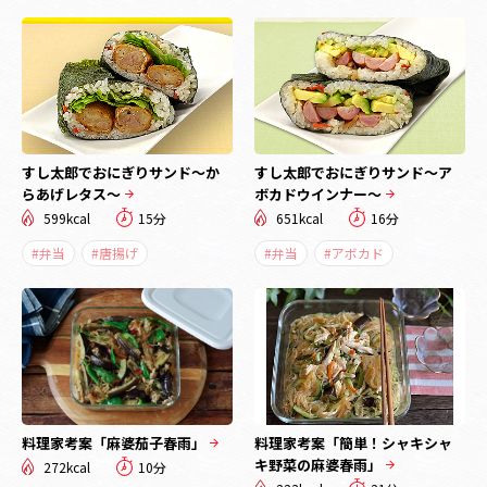
すし太郎でおにぎりサンド～か
すし太郎でおにぎりサンド～ア
らあげレタス～
ボカドウインナー～
599kcal
15分
651kcal
16分
#弁当
#唐揚げ
#弁当
#アボカド
料理家考案「麻婆茄子春雨」
料理家考案「簡単！シャキシャ
キ野菜の麻婆春雨」
272kcal
10分