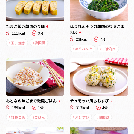
たまご焼き韓国のり味
ほうれんそうの韓国のり味ごま
和え
111kcal
3分
23kcal
7分
#玉子焼き
#韓国風
#ほうれん草
#ごま和え
おとなの味ごまで雑穀ごはん
チュモッパ風おむすび
159kcal
1分
313kcal
4分
#雑穀ご飯
#ごはん
#おむすび
#韓国風