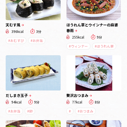
天むす風
ほうれん草とウインナーの麻婆
春雨
396kcal
3分
255kcal
9分
#おむすび
#お弁当
#ウィンナー
#ほうれん草
だしまき玉子
贅沢おつまみ
94kcal
9分
77kcal
8分
#お弁当
#卵
#
#おつまみ