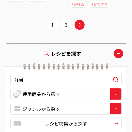
#お弁当
#おむすび
1
2
3
レシピを探す
レシピ特集から探す