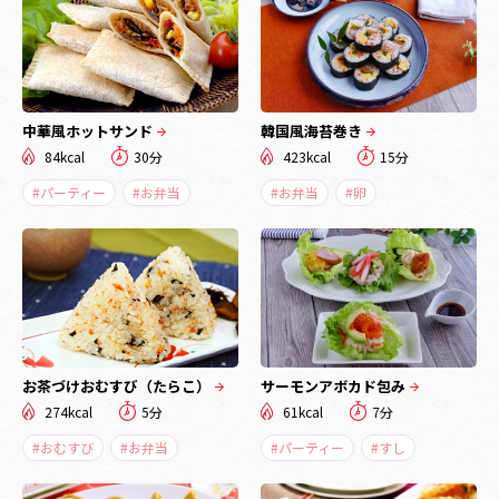
中華風ホットサンド
韓国風海苔巻き
84kcal
30分
423kcal
15分
#パーティー
#お弁当
#お弁当
#卵
お茶づけおむすび（たらこ）
サーモンアボカド包み
274kcal
5分
61kcal
7分
#おむすび
#お弁当
#パーティー
#すし