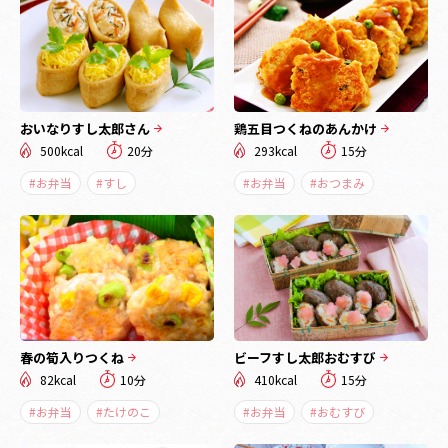
おいなりすし太郎さん
鶏五目つくねのあんかけ
500kcal
20分
293kcal
15分
#お弁当
#すし
#お弁当
#おつまみ
春の筍入りつくね
ビーフすし太郎おむすび
82kcal
10分
410kcal
15分
#お弁当
#たけのこ
#お弁当
#おむすび