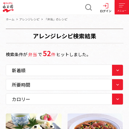
ログイン
メニュー
ホーム
アレンジレシピ
「弁当」のレシピ
アレンジレシピ検索結果
52
検索条件が
弁当
で
件
ヒットしました。