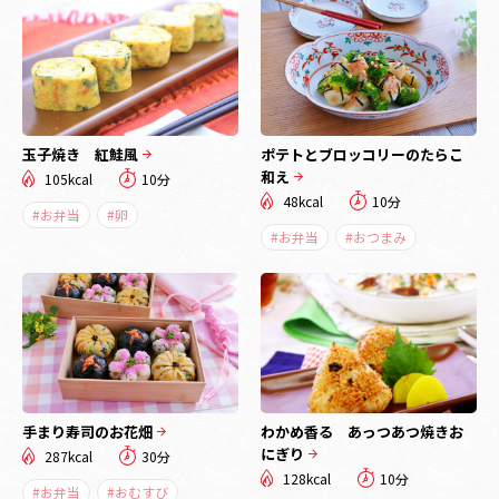
玉子焼き 紅鮭風
ポテトとブロッコリーのたらこ
和え
105kcal
10分
48kcal
10分
#お弁当
#卵
#お弁当
#おつまみ
手まり寿司のお花畑
わかめ香る あっつあつ焼きお
にぎり
287kcal
30分
128kcal
10分
#お弁当
#おむすび