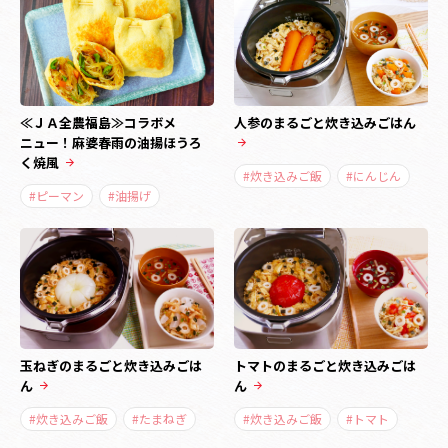
≪ＪＡ全農福島≫コラボメ
人参のまるごと炊き込みごはん
ニュー！麻婆春雨の油揚ほうろ
く焼風
#炊き込みご飯
#にんじん
#ピーマン
#油揚げ
玉ねぎのまるごと炊き込みごは
トマトのまるごと炊き込みごは
ん
ん
#炊き込みご飯
#たまねぎ
#炊き込みご飯
#トマト