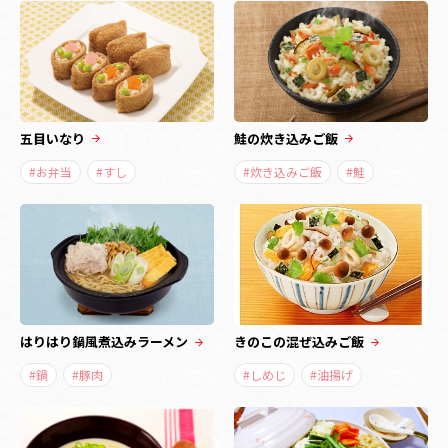
五目いなり
鮭の炊き込みご飯
#お弁当
#すし
#炊き込みご飯
#鮭
はりはり鍋風煮込みラーメン
きのこの混ぜ込みご飯
#鍋
#豚肉
#しめじ
#油揚げ