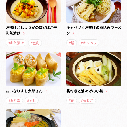
油揚げとしょうがのぽかぽか豆
キャベツと油揚げの煮込みラーメ
乳茶漬け
ン
#お茶漬け
#豆乳
#鍋
#キャベツ
おいなりすし太郎さん
長ねぎと油あげの小鍋
#お弁当
#すし
#鍋
#長ねぎ