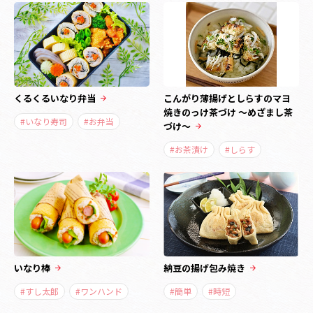
くるくるいなり弁当
こんがり薄揚げとしらすのマヨ
焼きのっけ茶づけ ～めざまし茶
#いなり寿司
#お弁当
づけ～
#お茶漬け
#しらす
いなり棒
納豆の揚げ包み焼き
#すし太郎
#ワンハンド
#簡単
#時短