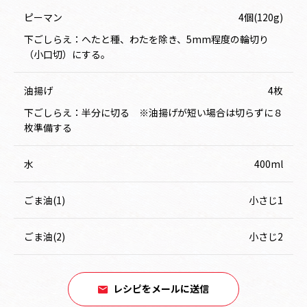
ピーマン
4個(120g)
下ごしらえ：へたと種、わたを除き、5mm程度の輪切り
（小口切）にする。
油揚げ
4枚
下ごしらえ：半分に切る ※油揚げが短い場合は切らずに８
枚準備する
水
400ml
ごま油(1)
小さじ1
ごま油(2)
小さじ2
レシピをメールに送信