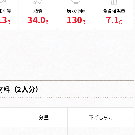
ぱく質
脂質
炭水化物
食塩相当量
.3
34.0
130
7.1
g
g
g
g
材料（2人分）
分量
下ごしらえ