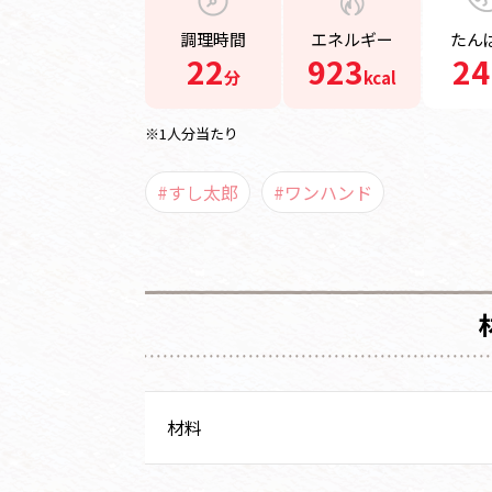
調理時間
エネルギー
たん
22
923
24
分
kcal
※1人分当たり
#すし太郎
#ワンハンド
材料