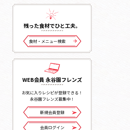
残った⾷材でひと⼯夫。
⾷材・メニュー検索
WEB会員 永谷園フレンズ
お気に入りレシピが登録できる！
永谷園フレンズ募集中！
新規会員登録
会員ログイン