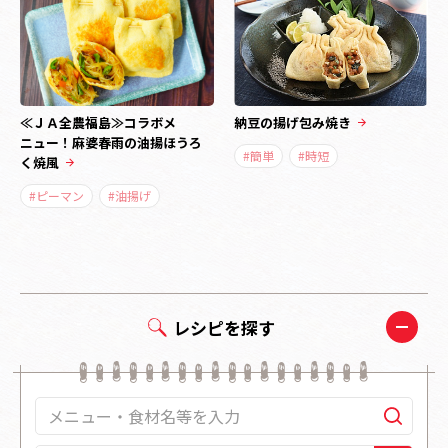
≪ＪＡ全農福島≫コラボメ
納豆の揚げ包み焼き
ニュー！麻婆春雨の油揚ほうろ
#簡単
#時短
く焼風
#ピーマン
#油揚げ
レシピを探す