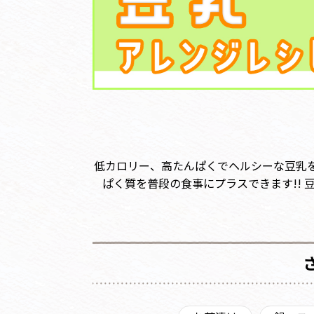
低カロリー、高たんぱくでヘルシーな豆乳を
ぱく質を普段の食事にプラスできます!!