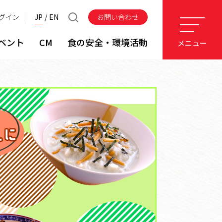
グイン
JP
EN
お問い合わせ
ベント
CM
食の安全・環境活動
メニュー