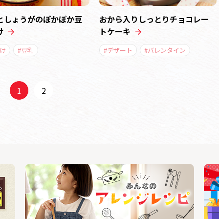
としょうがのぽかぽか豆
おから入りしっとりチョコレー
け
トケーキ
け
#豆乳
#デザート
#バレンタイン
1
2