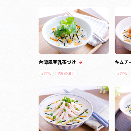
台湾風豆乳茶づけ
キムチ
#豆乳
#お茶漬け
#豆乳