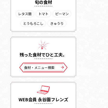
旬の⾷材
レタス類
トマト
ピーマン
とうもろこし
きゅうり
残った⾷材でひと⼯夫。
⾷材・メニュー検索
WEB会員 永谷園フレンズ