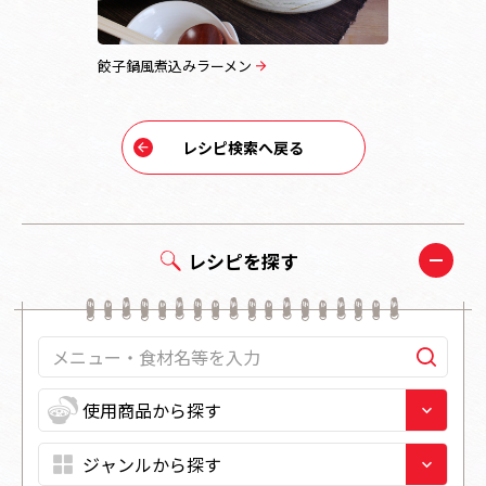
餃子鍋風煮込みラーメン
鮭のチャン
レシピ検索へ戻る
レシピを探す