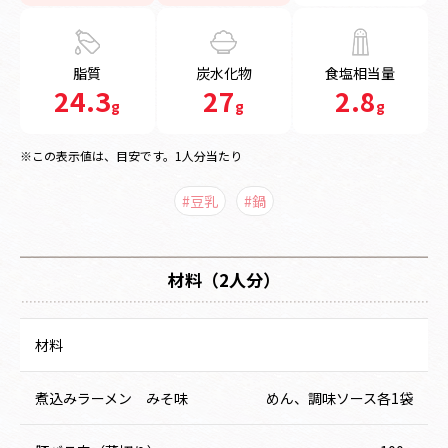
脂質
炭水化物
食塩相当量
24.3
27
2.8
g
g
g
※この表示値は、目安です。1人分当たり
#豆乳
#鍋
材料（2人分）
材料
煮込みラーメン みそ味
めん、調味ソース各1袋