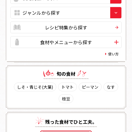
レシピ特集から探す
食材やメニューから探す
使い方
旬の⾷材
しそ・青じそ(大葉)
トマト
ピーマン
なす
枝豆
残った⾷材でひと⼯夫。