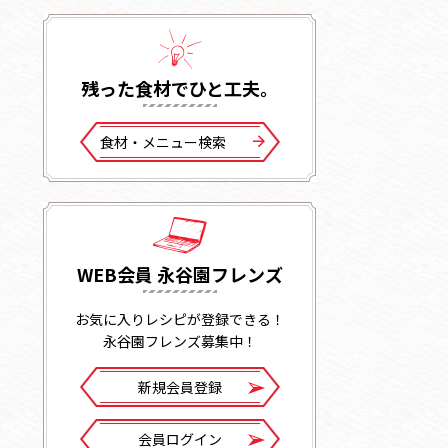
残った⾷材でひと⼯夫。
⾷材・メニュー検索
WEB会員 永谷園フレンズ
お気に入りレシピが登録できる！
永谷園フレンズ募集中！
新規会員登録
会員ログイン