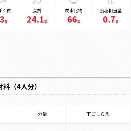
ぱく質
脂質
炭水化物
食塩相当量
.3
24.1
66
0.7
g
g
g
g
材料（4人分）
分量
下ごしらえ