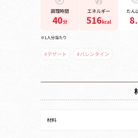
調理時間
エネルギー
たん
40
516
8
分
kcal
※1人分当たり
#デザート
#バレンタイン
材料