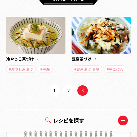
冷やっこ茶づけ
豆腐茶づけ
#冷やし茶漬け
#豆腐
#お茶漬け 豆腐
#朝ごはん
1
2
3
レシピを探す