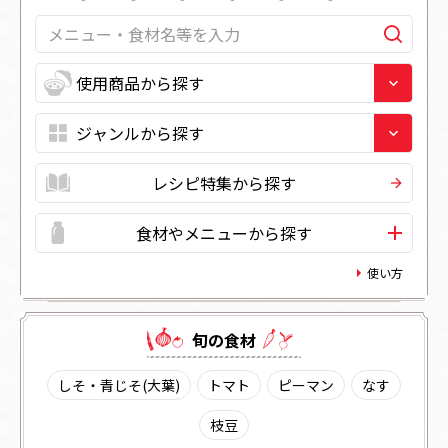
レシピ特集から探す
食材やメニューから探す
使い方
旬の⾷材
しそ・青じそ(大葉)
トマト
ピーマン
なす
枝豆