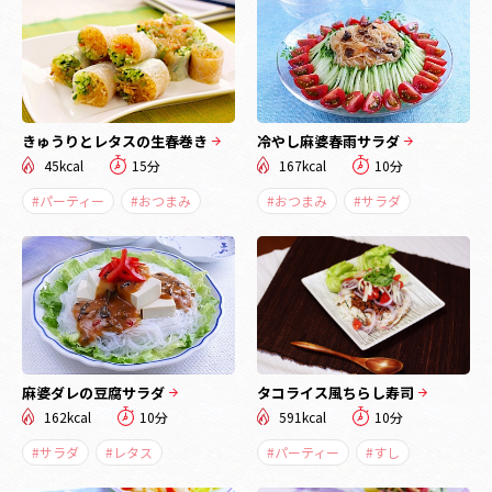
きゅうりとレタスの生春巻き
冷やし麻婆春雨サラダ
45kcal
15分
167kcal
10分
#パーティー
#おつまみ
#おつまみ
#サラダ
麻婆ダレの豆腐サラダ
タコライス風ちらし寿司
162kcal
10分
591kcal
10分
#サラダ
#レタス
#パーティー
#すし