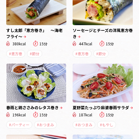
すし太郎「恵方巻き」 ～海老
ソーセージとチーズの洋風恵方巻
フライ～
き
380kcal
15分
447kcal
15分
#恵方巻
#節分
#恵方巻
#節分
春雨と鶏ささみのレタス巻き
夏野菜たっぷり麻婆春雨サラダ
196kcal
15分
187kcal
15分
#パーティー
#おつまみ
#おつまみ
#もやし