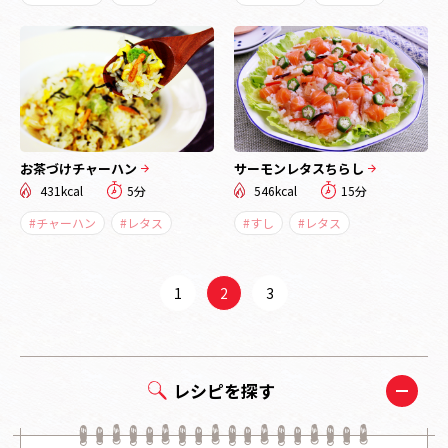
お茶づけチャーハン
サーモンレタスちらし
431kcal
5分
546kcal
15分
#チャーハン
#レタス
#すし
#レタス
1
2
3
レシピを探す