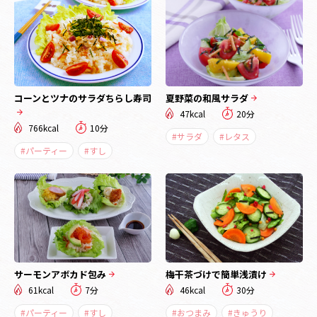
コーンとツナのサラダちらし寿司
夏野菜の和風サラダ
47kcal
20分
766kcal
10分
#サラダ
#レタス
#パーティー
#すし
サーモンアボカド包み
梅干茶づけで簡単浅漬け
61kcal
7分
46kcal
30分
#パーティー
#すし
#おつまみ
#きゅうり