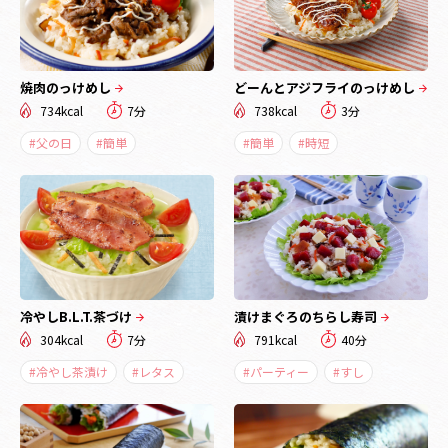
焼肉のっけめし
どーんとアジフライのっけめし
734kcal
7分
738kcal
3分
#父の日
#簡単
#簡単
#時短
冷やしB.L.T.茶づけ
漬けまぐろのちらし寿司
304kcal
7分
791kcal
40分
#冷やし茶漬け
#レタス
#パーティー
#すし