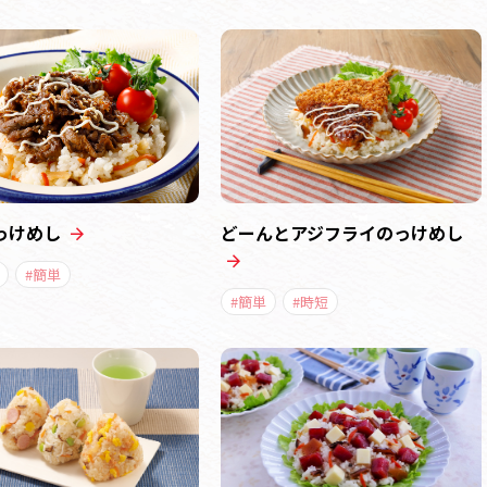
っけめし
どーんとアジフライのっけめし
#簡単
#簡単
#時短