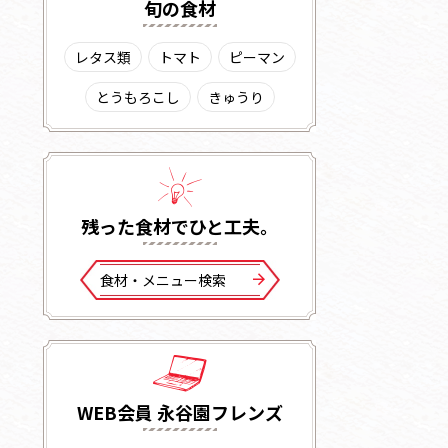
旬の⾷材
レタス類
トマト
ピーマン
とうもろこし
きゅうり
残った⾷材でひと⼯夫。
⾷材・メニュー検索
WEB会員 永谷園フレンズ