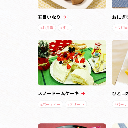
五目いなり
おにぎ
#お弁当
#すし
#お弁当
スノードームケーキ
ひと口
#パーティー
#デザート
#パー