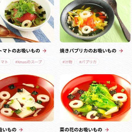
トマトのお吸いもの
焼きパプリカのお吸いもの
トマト
#Xmasのスープ
#汁物
#パプリカ
吸いもの
菜の花のお吸いもの