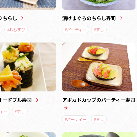
りちらし
漬けまぐろのちらし寿司
#おむすび
#パーティー
#すし
オードブル寿司
アボカドカップのパーティー寿司
ティー
#すし
#パーティー
#すし