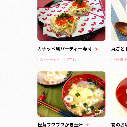
カナッペ風パーティー寿司
丸ごと
#パーティー
#すし
#汁物 
松茸フワフワかき玉汁
筍のお