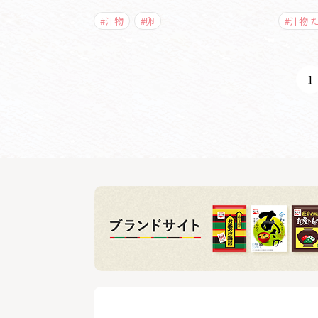
#汁物
#卵
#汁物 
1