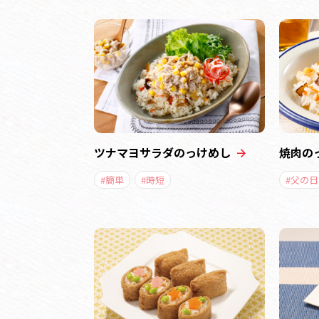
ツナマヨサラダのっけめし
焼肉の
#簡単
#時短
#父の日