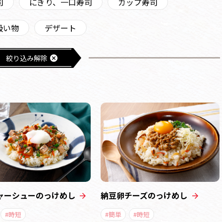
司
にぎり、一口寿司
カップ寿司
吸い物
デザート
絞り込み解除
ャーシューのっけめし
納豆卵チーズのっけめし
#時短
#簡単
#時短