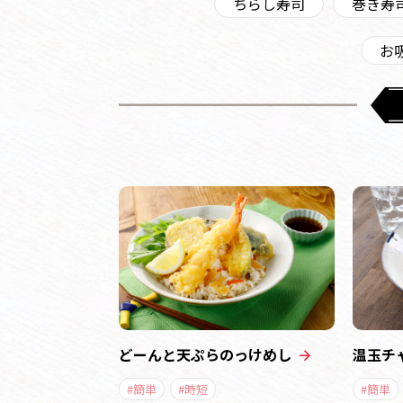
ちらし寿司
巻き寿
お
どーんと天ぷらのっけめし
温玉チ
#簡単
#時短
#簡単