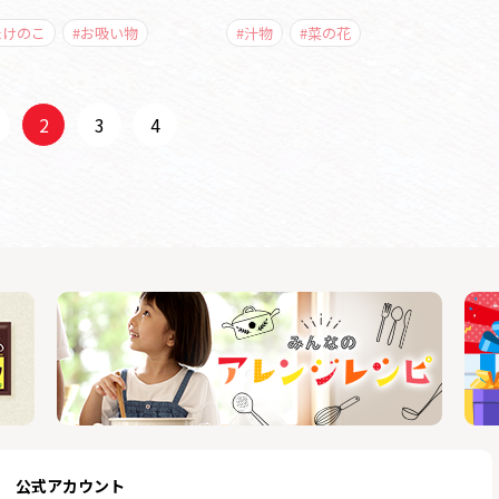
たけのこ
#お吸い物
#汁物
#菜の花
2
3
4
公式アカウント