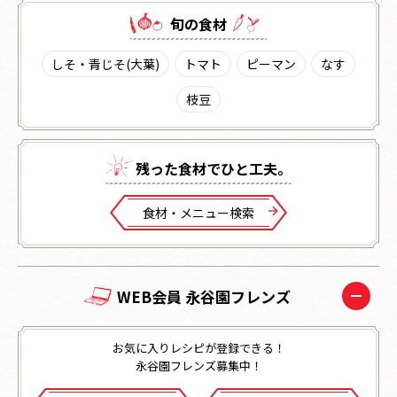
旬の⾷材
しそ・青じそ(大葉)
トマト
ピーマン
なす
枝豆
残った⾷材でひと⼯夫。
⾷材・メニュー検索
WEB会員 永谷園フレンズ
お気に入りレシピが登録できる！
永谷園フレンズ募集中！