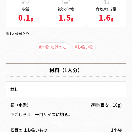
脂質
炭水化物
食塩相当量
0.1
1.5
1.6
g
g
g
※1人分当たり
#汁物 たけのこ
#お吸い物
材料（1人分）
材料
筍（水煮）
適量(目安：10g)
下ごしらえ：一口サイズに切る。
松茸の味お吸いもの
1小袋