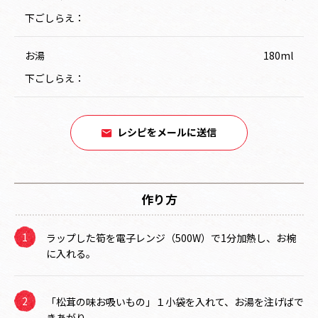
下ごしらえ：
お湯
180ml
下ごしらえ：
レシピをメールに送信
作り方
ラップした筍を電子レンジ（500W）で1分加熱し、お椀
に入れる。
「松茸の味お吸いもの」１小袋を入れて、お湯を注げばで
きあがり。