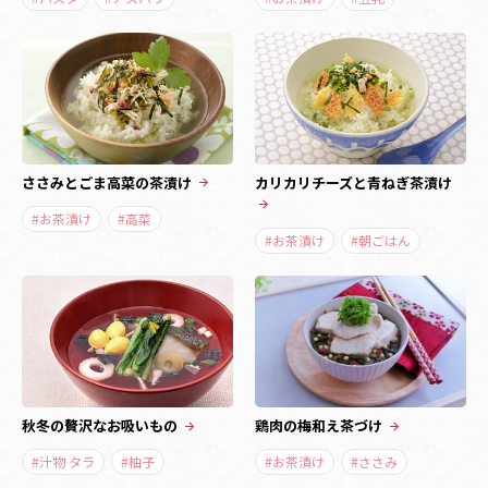
ささみとごま高菜の茶漬け
カリカリチーズと青ねぎ茶漬け
#お茶漬け
#高菜
#お茶漬け
#朝ごはん
秋冬の贅沢なお吸いもの
鶏肉の梅和え茶づけ
#汁物 タラ
#柚子
#お茶漬け
#ささみ