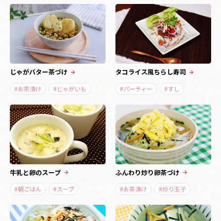
じゃがバター茶づけ
タコライス風ちらし寿司
#お茶漬け
#じゃがいも
#パーティー
#すし
牛乳と卵のスープ
ふんわり炒り卵茶づけ
#朝ごはん
#スープ
#お茶漬け
#炒り玉子