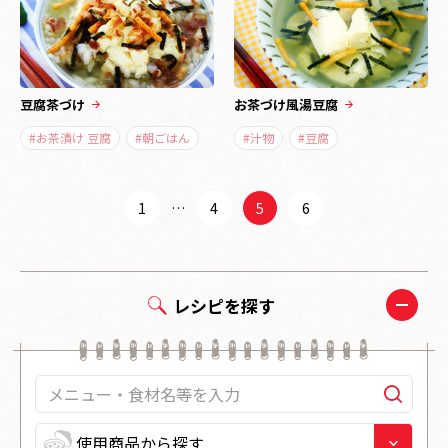
豆腐茶づけ
お茶づけ風湯豆腐
#お茶漬け 豆腐
#朝ごはん
#汁物
#豆腐
1
…
4
5
6
レシピを探す