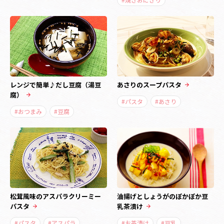
レンジで簡単♪だし豆腐（湯豆
あさりのスープパスタ
腐）
#パスタ
#あさり
#おつまみ
#豆腐
松茸風味のアスパラクリーミー
油揚げとしょうがのぽかぽか豆
パスタ
乳茶漬け
#パスタ
#アスパラ
#お茶漬け
#豆乳