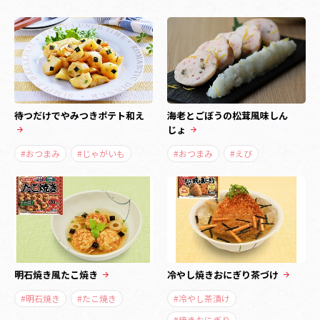
待つだけでやみつきポテト和え
海老とごぼうの松茸風味しん
じょ
#おつまみ
#じゃがいも
#おつまみ
#えび
明石焼き風たこ焼き
冷やし焼きおにぎり茶づけ
#明石焼き
#たこ焼き
#冷やし茶漬け
#焼きおにぎり