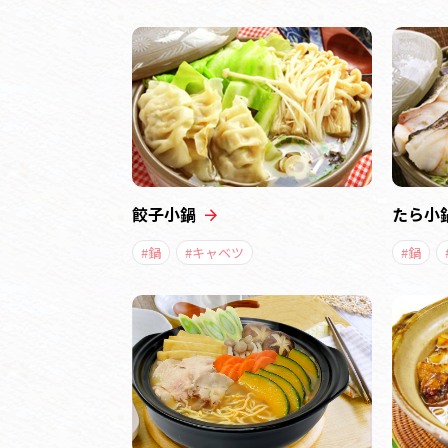
餃子小鍋
たら小
#鍋
#キャベツ
#鍋