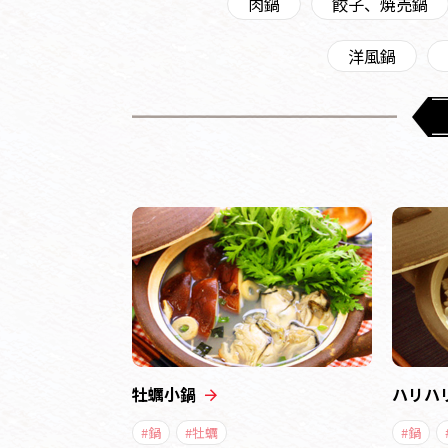
肉鍋
餃子、焼売鍋
洋風鍋
牡蠣小鍋
ハリハ
#鍋
#牡蠣
#鍋