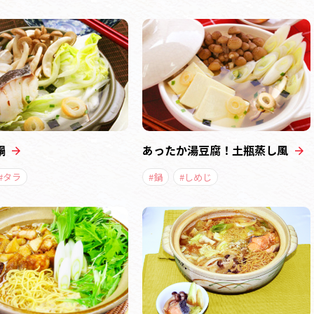
鍋
あったか湯豆腐！土瓶蒸し風
#タラ
#鍋
#しめじ