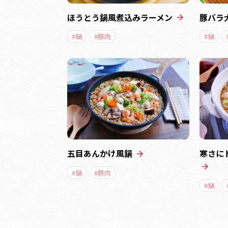
ほうとう鍋風煮込みラーメン
豚バラ
#鍋
#豚肉
#鍋
五目あんかけ風鍋
寒さに
#鍋
#豚肉
#鍋