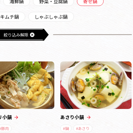
海鮮鍋
野菜・豆腐鍋
寄せ鍋
キムチ鍋
しゃぶしゃぶ鍋
絞り込み解除
リ小鍋
あさり小鍋
#豚肉
#鍋
#あさり