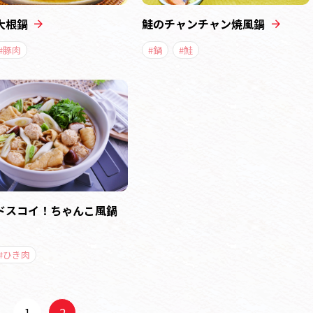
大根鍋
鮭のチャンチャン焼風鍋
#豚肉
#鍋
#鮭
ドスコイ！ちゃんこ風鍋
#ひき肉
1
2