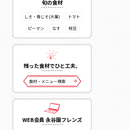
旬の⾷材
しそ・青じそ(大葉)
トマト
ピーマン
なす
枝豆
残った⾷材でひと⼯夫。
⾷材・メニュー検索
WEB会員 永谷園フレンズ