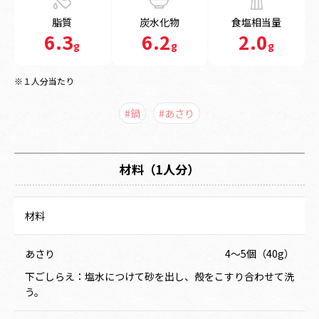
脂質
炭水化物
食塩相当量
6.3
6.2
2.0
g
g
g
※１人分当たり
#鍋
#あさり
材料（1人分）
材料
あさり
4～5個（40g）
下ごしらえ：塩水につけて砂を出し、殻をこすり合わせて洗
う。