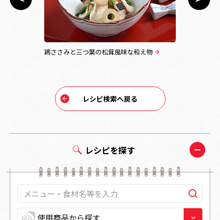
蒸し
鶏ささみと三つ葉の松茸風味な和え物
春キャベツ
レシピ検索へ戻る
レシピを探す