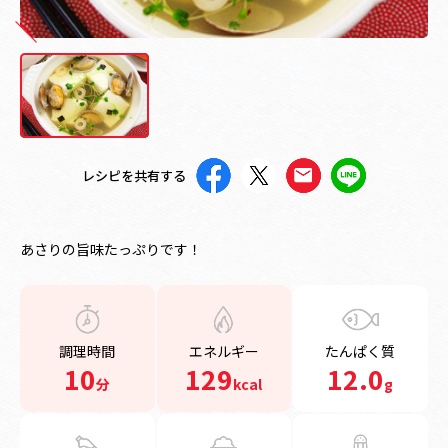
レシピを共有する
あさりの旨味たっぷりです！
調理時間
エネルギー
たんぱく質
10
129
12.0
分
kcal
g