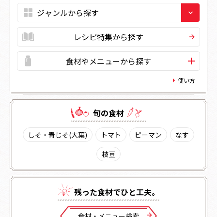
レシピ特集から探す
食材やメニューから探す
使い方
旬の⾷材
しそ・青じそ(大葉)
トマト
ピーマン
なす
枝豆
残った⾷材でひと⼯夫。
⾷材・メニュー検索