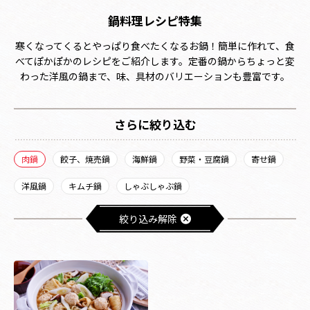
鍋料理レシピ特集
寒くなってくるとやっぱり食べたくなるお鍋！簡単に作れて、食
べてぽかぽかのレシピをご紹介します。定番の鍋からちょっと変
わった洋風の鍋まで、味、具材のバリエーションも豊富です。
さらに絞り込む
肉鍋
餃子、焼売鍋
海鮮鍋
野菜・豆腐鍋
寄せ鍋
洋風鍋
キムチ鍋
しゃぶしゃぶ鍋
絞り込み解除