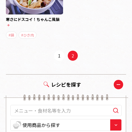
寒さにドスコイ！ちゃんこ風鍋
#鍋
#ひき肉
1
2
レシピを探す