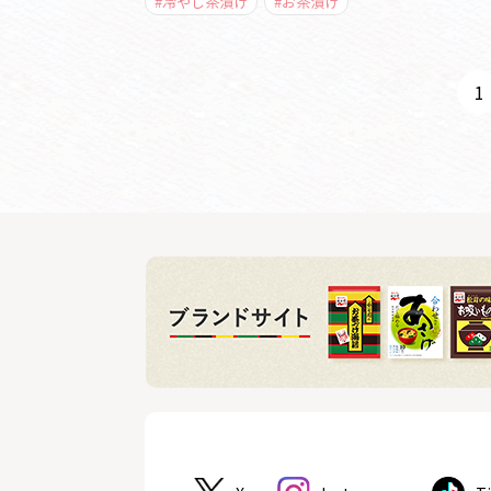
#冷やし茶漬け
#お茶漬け
1