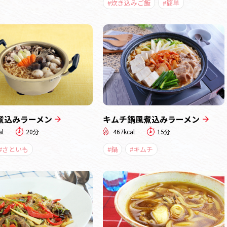
#炊き込みご飯
#簡単
煮込みラーメン
キムチ鍋風煮込みラーメン
al
20分
467kcal
15分
#さといも
#鍋
#キムチ