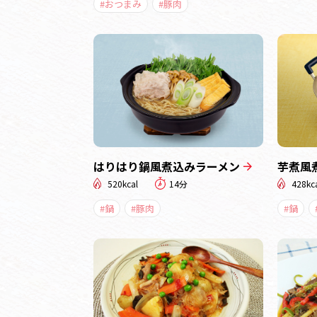
#おつまみ
#豚肉
はりはり鍋風煮込みラーメン
芋煮風
520kcal
14分
428kc
#鍋
#豚肉
#鍋