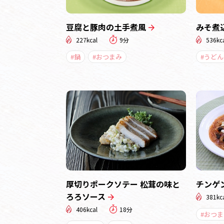
豆腐と豚肉の土手煮風
みそ煮
227kcal
9分
536kc
#鍋
#おつまみ
#うどん
厚切りポークソテー 松茸の味と
チンゲ
ろろソース
381kc
406kcal
18分
#おつま