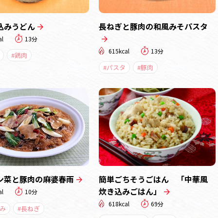
込みうどん
長ねぎと豚肉の和風みそパスタ
al
13分
615kcal
13分
#鶏肉
#パスタ
#豚肉
ン菜と豚肉の麻婆春雨
簡単ごちそうごはん 「中華風
炊き込みごはん」
al
10分
618kcal
69分
み
#長ねぎ