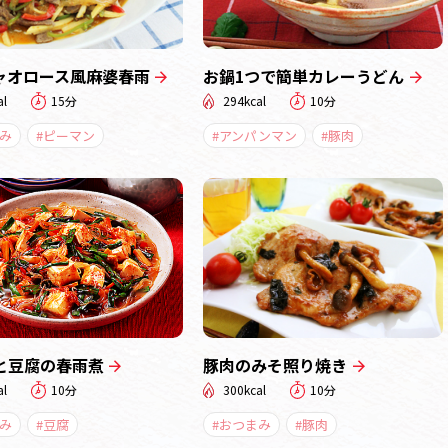
ャオロース風麻婆春雨
お鍋1つで簡単カレーうどん
al
15分
294kcal
10分
み
#ピーマン
#アンパンマン
#豚肉
と豆腐の春雨煮
豚肉のみそ照り焼き
al
10分
300kcal
10分
み
#豆腐
#おつまみ
#豚肉