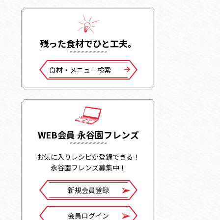
残った⾷材でひと⼯夫。
⾷材・メニュー検索
WEB会員 永谷園フレンズ
お気に入りレシピが登録できる！
永谷園フレンズ募集中！
新規会員登録
会員ログイン