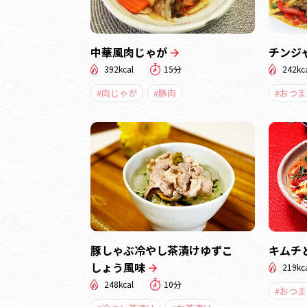
中華風肉じゃが
チンジ
392kcal
15分
242kc
#肉じゃが
#豚肉
#おつま
豚しゃぶ冷やし茶漬けゆずこ
キムチ
しょう風味
219kc
248kcal
10分
#おつま