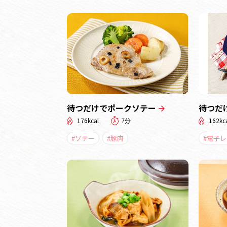
待つだけでポークソテー
待つだ
176kcal
7分
162kc
#ソテー
#豚肉
#電子