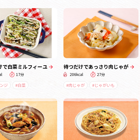
けで白菜ミルフィーユ
待つだけであっさり肉じゃが
al
17分
206kcal
27分
レンジ
#白菜
#肉じゃが
#じゃがいも