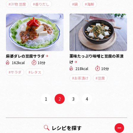
#汁物 豆腐
#香りだし
#鍋
#海鮮
麻婆ダレの豆腐サラダ
薬味たっぷり味噌と豆腐の茶漬
け
162kcal
10分
218kcal
10分
#サラダ
#レタス
#お茶漬け
#豆腐
1
2
3
4
レシピを探す