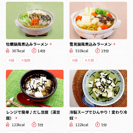
牡蠣鍋風煮込みラーメン
雪見鍋風煮込みラーメン
307kcal
14分
533kcal
19分
#鍋
#海鮮
#鍋
#大根
レンジで簡単♪だし豆腐（湯豆
冷製スープでひんやり！変わり冷
腐）
奴
123kcal
5分
122kcal
5分