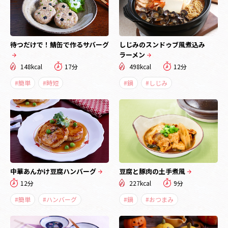
待つだけで！鯖缶で作るサバーグ
しじみのスンドゥブ風煮込み
ラーメン
148kcal
17分
498kcal
12分
#簡単
#時短
#鍋
#しじみ
中華あんかけ豆腐ハンバーグ
豆腐と豚肉の土手煮風
12分
227kcal
9分
#簡単
#ハンバーグ
#鍋
#おつまみ