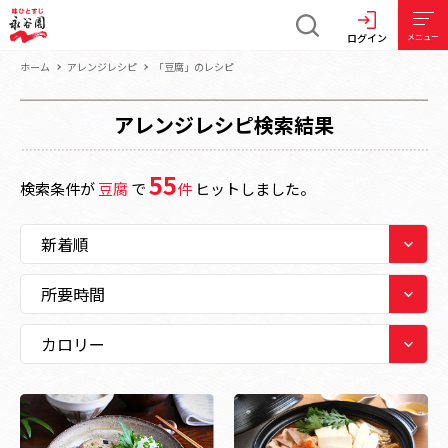
ログイン
メニュー
ホーム
アレンジレシピ
「豆腐」のレシピ
アレンジレシピ検索結果
55
検索条件が
豆腐
で
件
ヒットしました。