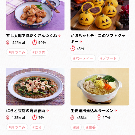
すし太郎で具だくさんつくね
かぼちゃとチョコのソフトクッ
キー
442kcal
90分
43分
#おつまみ
#ひき肉
#パーティー
#デザート
にらと豆腐の麻婆春雨
生姜鍋風煮込みラーメン
135kcal
7分
488kcal
17分
#おつまみ
#にら
#鍋
#生姜