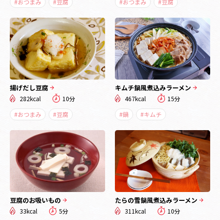
#おつまみ
#豆腐
#おつまみ
#豆腐
揚げだし豆腐
キムチ鍋風煮込みラーメン
282kcal
10分
467kcal
15分
#おつまみ
#豆腐
#鍋
#キムチ
豆腐のお吸いもの
たらの雪鍋風煮込みラーメン
33kcal
5分
311kcal
10分