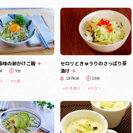
風味の卵かけご飯
セロリときゅうりのさっぱり茶
漬け
al
5分
187kcal
15分
ん
#大葉
#お茶漬け
#セロリ