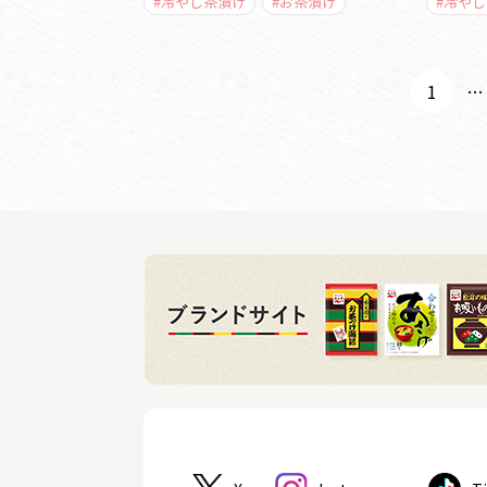
#冷やし茶漬け
#お茶漬け
#冷や
1
…