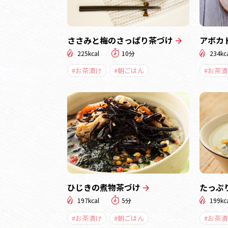
ささみと梅のさっぱり茶づけ
アボカ
225kcal
10分
234kc
#お茶漬け
#朝ごはん
#お茶漬
ひじきの煮物茶づけ
たっぷ
197kcal
5分
199kc
#お茶漬け
#朝ごはん
#お茶漬