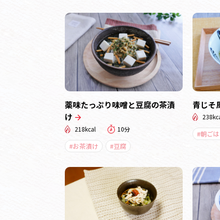
薬味たっぷり味噌と豆腐の茶漬
青じそ
け
238kc
218kcal
10分
#朝ごは
#お茶漬け
#豆腐