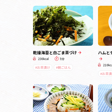
乾燥海苔と白ごま茶づけ
ハムと
230kcal
5分
210kc
#お茶漬け
#朝ごはん
#お茶漬