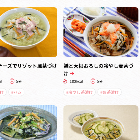
チーズでリゾット風茶づけ
鮭と大根おろしの冷やし麦茶づ
け
al
5分
182kcal
5分
け
#ハム
#冷やし茶漬け
#お茶漬け