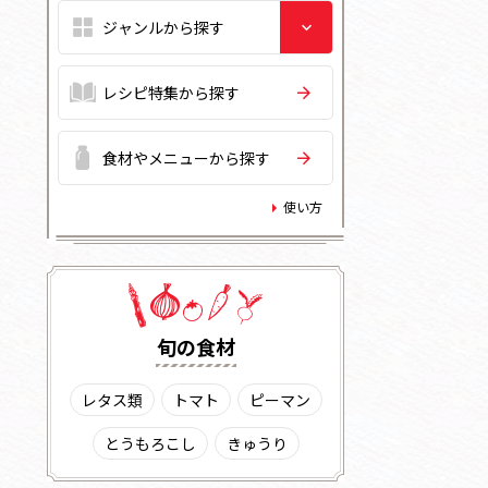
レシピ特集から探す
食材やメニューから探す
使い方
旬の⾷材
レタス類
トマト
ピーマン
とうもろこし
きゅうり