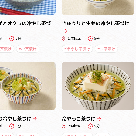
がとオクラの冷やし茶づ
きゅうりと生姜の冷やし茶づけ
al
5分
178kcal
5分
し茶漬け
#お茶漬け
#冷やし茶漬け
#お茶漬け
の冷やし茶づけ
冷やっこ茶づけ
al
5分
204kcal
5分