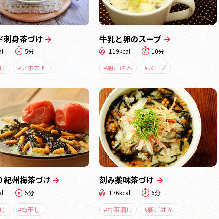
ド刺身茶づけ
牛乳と卵のスープ
al
5分
119kcal
10分
け
#アボカド
#朝ごはん
#スープ
り紀州梅茶づけ
刻み薬味茶づけ
al
5分
176kcal
5分
け
#梅干し
#お茶漬け
#朝ごはん