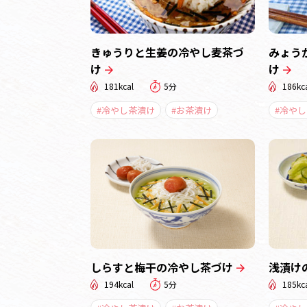
きゅうりと生姜の冷やし麦茶づ
みょう
け
け
181kcal
5分
186kc
#冷やし茶漬け
#お茶漬け
#冷や
しらすと梅干の冷やし茶づけ
浅漬け
194kcal
5分
185kc