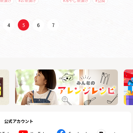
し茶漬け
#お茶漬け
#冷やし茶漬け
#豆腐
4
5
6
7
公式アカウント