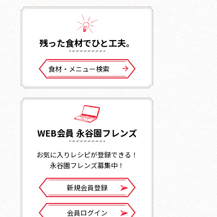
残った⾷材でひと⼯夫。
⾷材・メニュー検索
WEB会員 永谷園フレンズ
お気に入りレシピが登録できる！
永谷園フレンズ募集中！
新規会員登録
会員ログイン