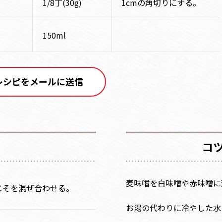
1/8丁(30g)
1cmの角切りにする。
150ml
レシピをメールに送信
コ
麦味噌を白味噌や赤味噌に
じそを混ぜ合わせる。
お湯の代わりに冷やした水