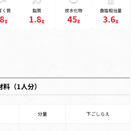
ぱく質
脂質
炭水化物
食塩相当量
.8
1.8
45
3.6
g
g
g
g
材料（1人分）
分量
下ごしらえ