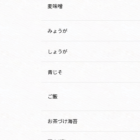
麦味噌
みょうが
しょうが
青じそ
ご飯
お茶づけ海苔