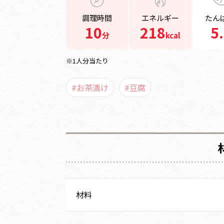
調理時間
エネルギー
たん
10
218
5
分
kcal
※1人分当たり
#お茶漬け
#豆腐
材料